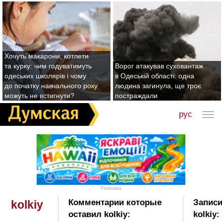
Хочуть макарони, котлети
та курку: чим годуватимуть
Ворог атакував суховантаж
одеських школярів і чому
в Одеській області: одна
до початку навчального року
людина загинула, ще троє
можуть не встигнути?
постраждали
рус
Реклама
Комментарии которые
Записи
kolkiy
оставил kolkiy:
kolkiy: