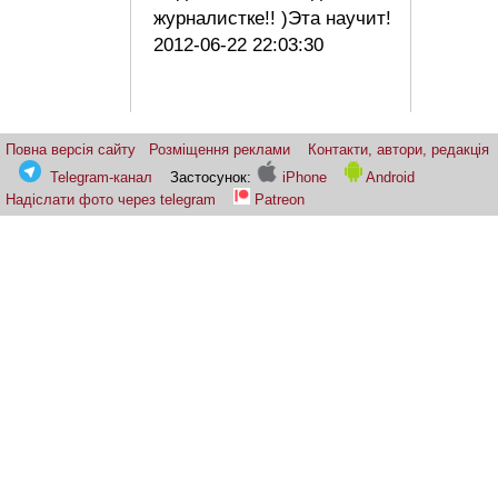
журналистке!! )Эта научит!
2012-06-22 22:03:30
Повна версія сайту
Розміщення реклами
Контакти, автори, редакція
Telegram-канал
Застосунок:
iPhone
Android
Надіслати фото через telegram
Patreon