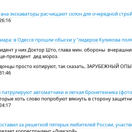
тана экскаваторы расчищают склон для очередной строй
26:16
иара: в Одессе прошли обыски у "лидеров Куликова пол
зидент у них Доктор Што, глава мин. обороны вчерашн
е-президент дед мороз.
ндонцы просто копируют, так сказать, ЗАРУБЕЖНЫЙ ОПЫ
31:46
 патрулируют автоматчики и легкая бронетехника (фото
торые хоть слово попробуют вякнуть в сторону защитн
24:17
 оставил за решеткой пятерых любителей России, участ
ередает корреспондент «Думской».