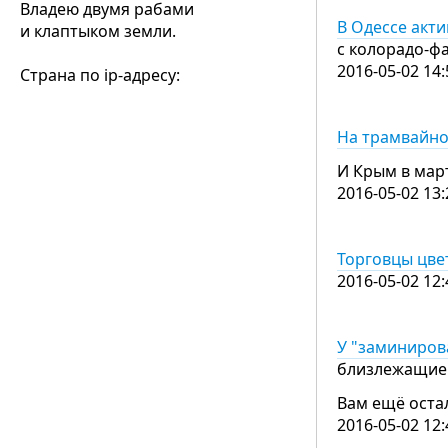
Владею двумя рабами
В Одессе акт
и клаптыком земли.
с колорадо-
2016-05-02 14:
Страна по ip-адресу:
На трамвайно
И Крым в март
2016-05-02 13:
Торговцы цве
2016-05-02 12:
У "заминиров
близлежащие
Вам ещё остал
2016-05-02 12: