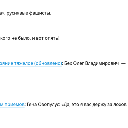
та», руснявые фашисты.
акого не было, и вот опять!
ояние тяжелое (обновлено)
: Бех Олег Владимирович —
ом приемов
: Гена Озопулус: «Да, это я вас держу за ло