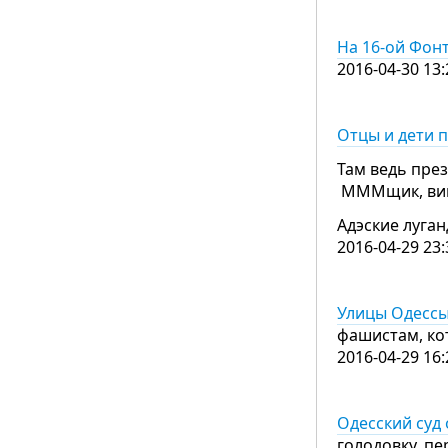
На 16-ой Фон
2016-04-30 13:
Отцы и дети п
Там ведь пре
МММщик, виц
Адэские луга
2016-04-29 23:
Улицы Одессы
фашистам, ко
2016-04-29 16:
Одесский суд
голодовку, п