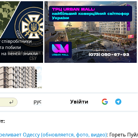
 співробітники
та побили
на пенсії: зникли
рус
Увійти
т:
еливает Одессу (обновляется, фото, видео)
: Гореть Пуй