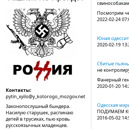
свинособакам
Посмотрим че
2022-02-24 07:
Юная одессит
2020-02-19 13:
Сбитые пьяны
не контролиру
Фанерный ге
2020-01-20 14:
Контакты:
pytin_xyilo@y_kotorogo_mozgov.net
Одесская мэр
Законопослушный бындера.
ПОДУМАЕМ К
Насилую старушек, распинаю
2016-05-02 14:
детей в трусиках, пью кровь
русскоязычных младенцев.