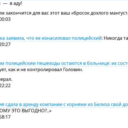
 — в аду!
м закончится для вас этот ваш «бросок дохлого мангус
00:03
ка заявила, что ее изнасиловал полицейский
: Никогда т
20:27
м полицейским пешеходы остаются в больнице: их сост
ет, как и не контролировал Головин.
нерал.
22:22
ия сдала в аренду компании с корнями из Белиза свой д
ОМУ ЭТО ВЫГОДНО?..»
58:17