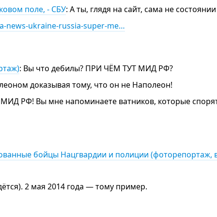
овом поле, - СБУ
: А ты, глядя на сайт, сама не состояни
ga-news-ukraine-russia-super-me…
ртаж)
: Вы что дебилы? ПРИ ЧЁМ ТУТ МИД РФ?
олеоном доказывая тому, что он не Наполеон!
 МИД РФ! Вы мне напоминаете ватников, которые спорят
рованные бойцы Нацгвардии и полиции (фоторепортаж, 
ётся). 2 мая 2014 года — тому пример.
!