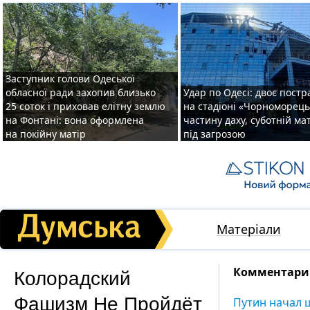
Заступник голови Одеської
обласної ради захопив близько
Удар по Одесі: двоє пост
25 соток і приховав елітну землю
на стадіоні «Чорноморець
на Фонтані: вона оформлена
частину даху, суботній ма
на покійну матір
під загрозою
Матеріали
Колорадский
Комментарии
Фашизм Не Пройдёт
Путин начал 