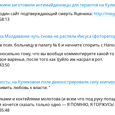
ужием заготовили антимайдановцы для терактов на Кулик
 один сайт подтверждающий смерть Яценюка:
http://me
58:13
 на Молдаванке чуть снова не распяли Иисуса (фоторепо
 псих. больницу в палату № 6 и начните спорить с Нап
авносильно тому, что вы вообще комментируете какой-то
ое варенье, после того как )(уйло им насрал в рот.
43:50
ность: на Куликовом поле демонстрировали силу экипи
ивить любовь к власти. "
лками и коктейлями молотова (и всем что под руку попад
ая хочется сказать только одно — Я ПОМНЮ, Я ГОРЖУСЬ
35:48