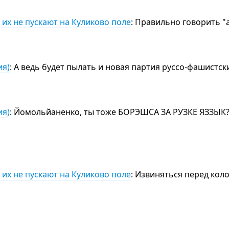
 их не пускают на Куликово поле
: Правильно говорить "
ия)
: А ведь будет пылать и новая партия руссо-фашистск
ия)
: Йомольйаненко, ты тоже БОРЭШСА ЗА РУЗКЕ ЯЗЗЫК
 их не пускают на Куликово поле
: Извиняться перед ко