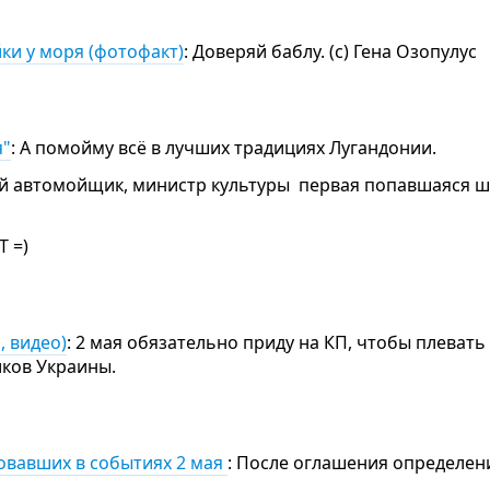
ки у моря (фотофакт)
: Доверяй баблу. (с) Гена Озопулус
я"
: А помойму всё в лучших традициях Лугандонии.
ий автомойщик, министр культуры первая попавшаяся ш
Т =)
, видео)
: 2 мая обязательно приду на КП, чтобы плеват
иков Украины.
вовавших в событиях 2 мая
: После оглашения определен