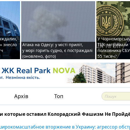
раждалих,
У Чорноморську
» знесло
Атака на Одесу: у місті приліт,
ТЦК затримали 
тч
у морі горить судно, є постраждалі
полковника СБУ 
(оновлено, фото)
55 тисяч?
Архів
Топ
 которые оставил Колорадский Фашизм Не Пройдё
широкомасштабное вторжение в Украину: агрессор обстр