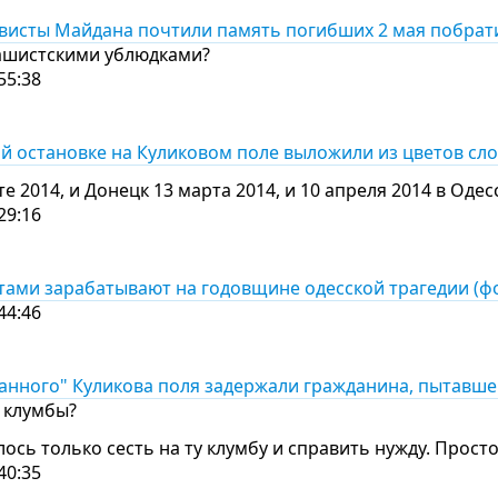
ивисты Майдана почтили память погибших 2 мая побра
фашистскими ублюдками?
55:38
й остановке на Куликовом поле выложили из цветов сло
е 2014, и Донецк 13 марта 2014, и 10 апреля 2014 в Од
29:16
тами зарабатывают на годовщине одесской трагедии (ф
44:46
анного" Куликова поля задержали гражданина, пытавше
 клумбы?
ось только сесть на ту клумбу и справить нужду. Прос
40:35