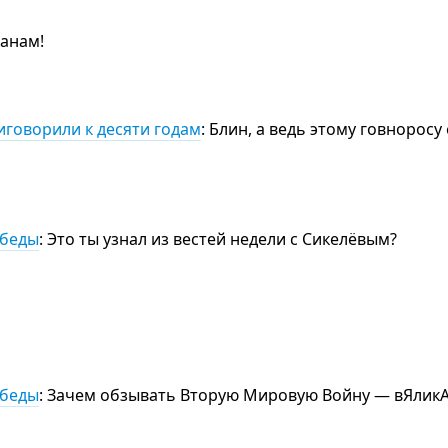
цанам!
иговорили к десяти годам
: Блин, а ведь этому говноросу
обеды
: Это ты узнал из вестей недели с Сикелёвым?
обеды
: Зачем обзывать Вторую Мировую Войну — вЯлик