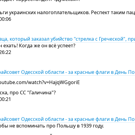
ьги украинских налогоплательщиков. Респект таким па
00:06
а, который заказал убийство "стрелка с Греческой", пр
 ехать! Когда же он всё успеет?
26:22
райсовет Одесской области - за красные флаги в День П
youtube.com/watch?v=HajqWGgoriE
ска, про СС "Галичина"?
00:21
райсовет Одесской области - за красные флаги в День П
обы не вспоминать про Польшу в 1939 году.