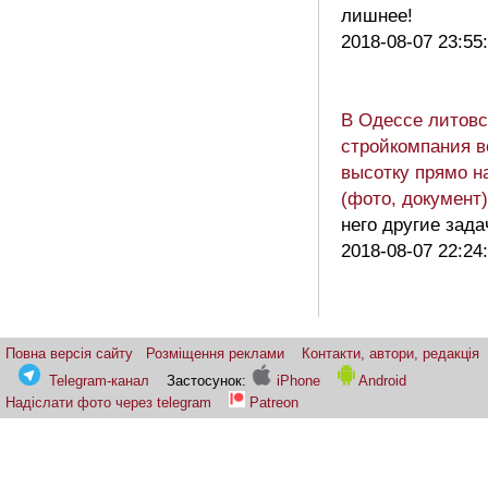
лишнее!
2018-08-07 23:55
В Одессе литовс
стройкомпания в
высотку прямо н
(фото, документ)
него другие зада
2018-08-07 22:24
Повна версія сайту
Розміщення реклами
Контакти, автори, редакція
Telegram-канал
Застосунок:
iPhone
Android
Надіслати фото через telegram
Patreon