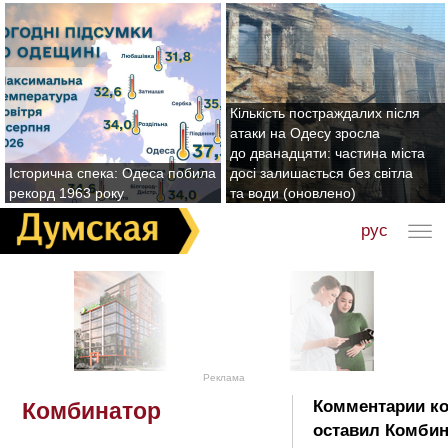
Кількість постраждалих після
атаки на Одесу зросла
до дванадцяти: частина міста
Історична спека: Одеса побила
досі залишається без світла
рекорд 1963 року
та води (оновлено)
рус
Реклама
Комментарии к
Комбинатор
оставил Комбин