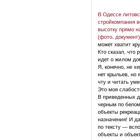
В Одессе литовс
стройкомпания в
высотку прямо н
(фото, документ)
может хватит кр
Кто сказал, что 
идет о жилом до
Я, конечно, не х
нет крыльев, но 
чту и читать ум
Это моя слабост
В приведенных д
черным по бело
объекты рекреац
назначения! И д
по тексту — всп
объекты и объек