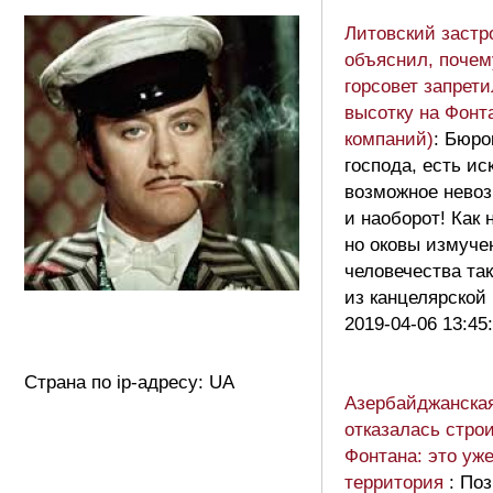
Литовский заст
объяснил, почем
горсовет запрет
высотку на Фонт
компаний)
: Бюро
господа, есть ис
возможное нево
и наоборот! Как 
но оковы измуче
человечества та
из канцелярской
2019-04-06 13:45
Страна по ip-адресу: UA
Азербайджанская
отказалась строи
Фонтана: это уж
территория
: По