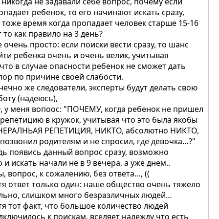
 никогда не задавали себе вопрос, почему если
опадает ребенок, то его начинают искать сразу,
в тоже время когда пропадает человек старше 15-16
т то как правило на 3 день?
е очень просто: если поиски вести сразу, то шанс
йти ребенка очень и очень велик, учитывая
 что в случае опасности ребенок не сможет дать
пор по причине своей слабости.
нечно же следователи, эксперты будут делать свою
боту (надеюсь),
, у меня вопоос: "ПОЧЕМУ, когда ребенок не пришел
 репетицию в кружок, учитывая что это была якобы
НЕРАЛНЬАЯ РЕПЕТИЦИЯ, НИКТО, абсолютно НИКТО,
 позвонил родителям и не спросил, где девочка…?"
дь появись данный вопрос сразу, возможно
о и искать начали не в 9 вечера, а уже днем..
ы, вопрос, к сожалению, без ответа…, ((
тя ответ только один: наше общество очень тяжело
льно, слишком много безразличных людей…
тя тот факт, что большое количество людей
дключилось к поискам, вселяет надежду что есть