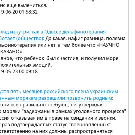
нс еще вылечиться.
19-06-20 01:58:32
гляд изнутри: как в Одессе дельфинотерапия
ботает (общество)
: Да какая, нафиг разница, полезна
льфинотерапия или нет, а тем более что «НАУЧНО
КАЗАНО»
авное, что ребенок был счастлив, и получил море
ложительных эмоций.
19-05-23 00:09:18
устя пять месяцев российского плена украинским
енным морякам разрешили позвонить родным
:
 они все правильно требуют., т.е. утверждая
о моряки "задержаны в рамках уголовного процесса"
ссия отказывая им в праве на свидания и звонки,
к раз подтверждает их статус "военнопленных".
ответственно на них должны распространяться