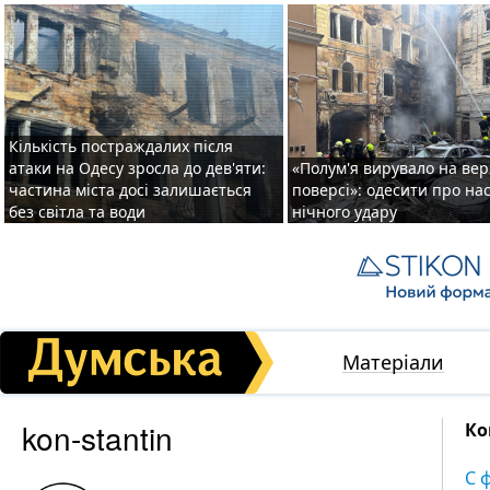
Кількість постраждалих після
атаки на Одесу зросла до дев'яти:
«Полум'я вирувало на ве
частина міста досі залишається
поверсі»: одесити про на
без світла та води
нічного удару
Матеріали
kon-stantin
Ко
С 