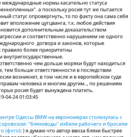
е международные нормы касательно статуса
оеннопленных". а поскольку росия тут же пытается
нный статус опровергнуть, то по факту она сама себя
авит вположение цугцванга, т.к. любое действия
ановится дополнительным доказательством
 агрессии и соответственно нарушением не одного
ждународного догвора и законов, которые
к правило более приоритетны
м внутригосударственные.
ответственно чем дольше моряки будут находиться
м, тем больше ответственности в последствии
росии возникнет, в том числе и в европейском суде
 правам человека и многим другим.., по решениям
торых росия будет вынуждена платить.
19-04-24 01:03:45
центре Одессы BMW на еврономерах столкнулась с
соровозом: "бляховоды" избили рабочего и бросили
то (фото)
: ) я думаю что автор ввоза бляхи быстрее