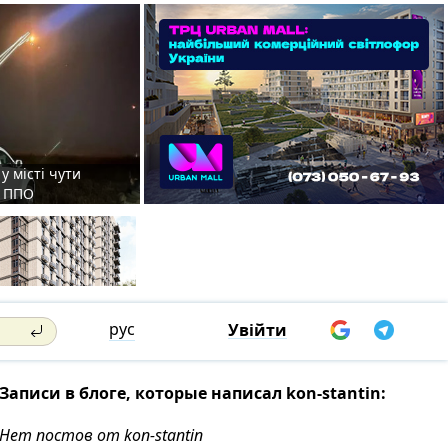
у місті чути
є ППО
рус
Увійти
Записи в блоге, которые написал kon-stantin:
Нет постов от kon-stantin