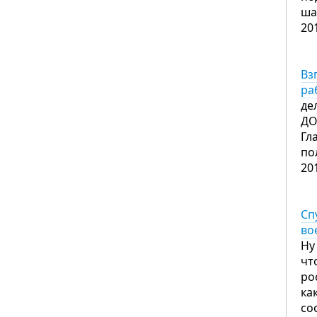
ша
20
Вз
ра
де
ДО
Гл
по
20
Сп
во
Ну
чт
ро
ка
со