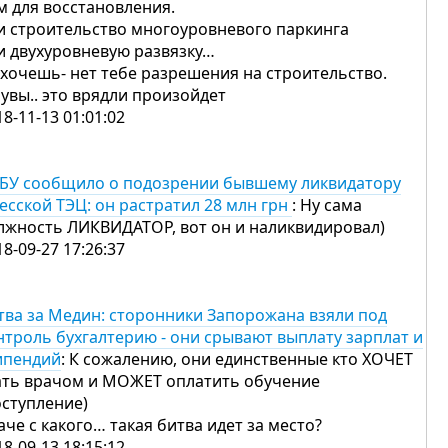
м для восстановления.
и строительство многоуровневого паркинга
и двухуровневую развязку…
 хочешь- нет тебе разрешения на строительство.
 увы.. это врядли произойдет
18-11-13 01:01:02
БУ сообщило о подозрении бывшему ликвидатору
есской ТЭЦ: он растратил 28 млн грн
: Ну сама
лжность ЛИКВИДАТОР, вот он и наликвидировал)
18-09-27 17:26:37
тва за Медин: сторонники Запорожана взяли под
нтроль бухгалтерию - они срывают выплату зарплат и
ипендий
: К сожалению, они единственные кто ХОЧЕТ
ать врачом и МОЖЕТ оплатить обучение
оступление)
аче с какого… такая битва идет за место?
18-09-13 18:15:12