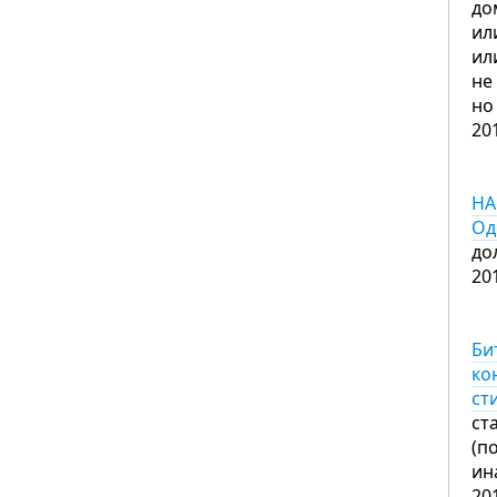
до
ил
ил
не
но
20
НА
Од
до
20
Би
ко
ст
ст
(п
ин
20