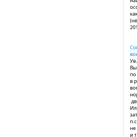
на
ос
ка
(н
20
Со
во
Ув
Вы
по
в 
во
но
дв
Ил
за
п.
не
и 