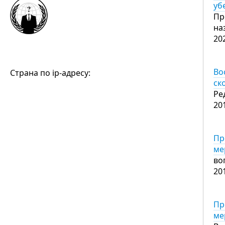
уб
Пр
на
20
Во
Страна по ip-адресу:
ск
Ре
20
Пр
ме
во
20
Пр
ме