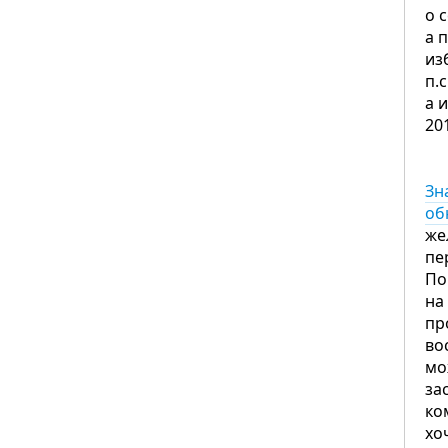
о 
а 
из
п.
а 
20
Зн
об
же
пе
По
на
пр
во
мо
за
ко
хо