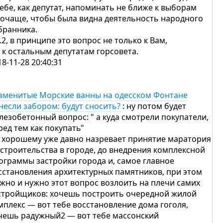
себе, как депутат, напоминать не ближе к выборам
почаще, чтобы была видна деятельность народного
бранника.
с.2, в принципе это вопрос не только к Вам,
и к остальным депутатам горсовета.
18-11-28 20:40:31
аменитые Морские ванны на одесском Фонтане
несли забором: будут сносить?
: ну потом будет
лезобетонный вопрос: " а куда смотрели покупатели,
ред тем как покупать"
 хорошему уже давно назревает принятие маратория
 строительства в городе, до внедрения комплексной
ограммы застройки города и, самое главное
сстановления архитектурных памятников, при этом
жно и нужно этот вопрос возлоить на плечи самих
стройщиков: хочешь построить очередной жилой
мплекс — вот тебе восстановление дома гоголя,
чешь радужный2 — вот тебе массонский