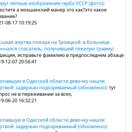
ерут лепные изображения герба УССР (фото)
:
остите а мокшанский манер это как?это какое
звание?
21-08-17 10:19:25
сьмая жертва пожара на Троицкой: в больнице
ончался спасатель, получивший тяжелую травму
:
дакция, исправьте фамилию в предпоследнем абзаце
19-12-07 20:56:41
опавшую в Одесской области девочку нашли
ртвой: задержан подозреваемый (обновлено)
: тут
прос не в переживании за всех,
19-06-20 16:32:21
опавшую в Одесской области девочку нашли
ртвой: задержан подозреваемый (обновлено)
: