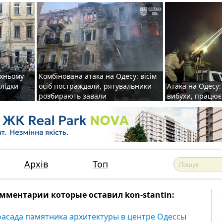
рхньому
Комбінована атака на Одесу: вісім
слідки
осіб постраждали, рятувальники
Атака на Одесу: 
розбирають завали
вибухи, працю
Архів
Топ
мментарии которые оставил kon-stantin:
фасада памятника архитектуры в центре Одессы