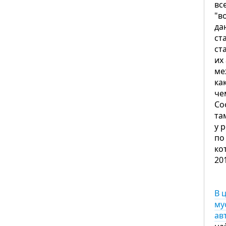
вс
"в
да
ст
ст
их
ме
ка
че
Со
та
у 
по
ко
20
В 
му
ав