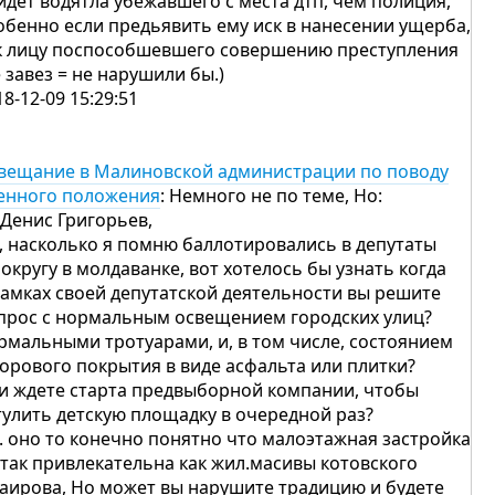
йдет водятла убежавшего с места дтп, чем полиция,
обенно если предьявить ему иск в нанесении ущерба,
к лицу поспособшевшего совершению преступления
е завез = не нарушили бы.)
18-12-09 15:29:51
вещание в Малиновской администрации по поводу
енного положения
: Немного не по теме, Но:
.Денис Григорьев,
, насколько я помню баллотировались в депутаты
 округу в молдаванке, вот хотелось бы узнать когда
рамках своей депутатской деятельности вы решите
прос с нормальным освещением городских улиц?
рмальными тротуарами, и, в том числе, состоянием
орового покрытия в виде асфальта или плитки?
и ждете старта предвыборной компании, чтобы
тулить детскую площадку в очередной раз?
с. оно то конечно понятно что малоэтажная застройка
 так привлекательна как жил.масивы котовского
таирова, Но может вы нарушите традицию и будете