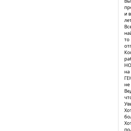
Вы
пр
и 
ле
Вс
на
то
от
Ко
ра
НО
на
ГЕ
не
Ве
чт
Ув
Хо
бо
Хо
по