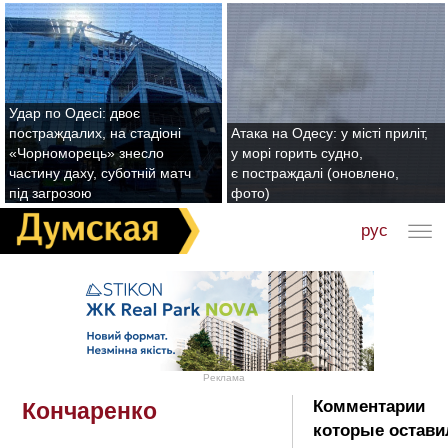
Удар по Одесі: двоє
постраждалих, на стадіоні
Атака на Одесу: у місті приліт,
«Чорноморець» знесло
у морі горить судно,
частину даху, суботній матч
є постраждалі (оновлено,
під загрозою
фото)
рус
Реклама
Комментарии
Кончаренко
которые остави