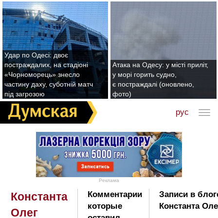
Удар по Одесі: двоє
постраждалих, на стадіоні
Атака на Одесу: у місті приліт,
«Чорноморець» знесло
у морі горить судно,
частину даху, суботній матч
є постраждалі (оновлено,
під загрозою
фото)
рус
Реклама
Комментарии
Записи в блог
Константа
которые
Константа Оле
Олег
оставил