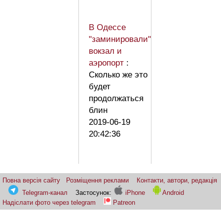
В Одессе
"заминировали"
вокзал и
аэропорт
:
Сколько же это
будет
продолжаться
блин
2019-06-19
20:42:36
Повна версія сайту
Розміщення реклами
Контакти, автори, редакція
Telegram-канал
Застосунок:
iPhone
Android
Надіслати фото через telegram
Patreon