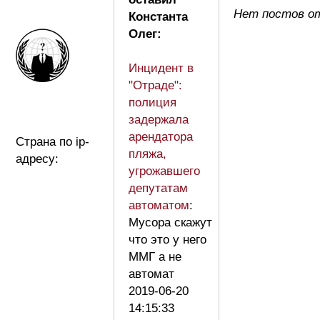
Нет постов о
Константа
Олег:
Инцидент в
"Отраде":
полиция
задержала
арендатора
Страна по ip-
пляжа,
адресу:
угрожавшего
депутатам
автоматом
:
Мусора скажут
что это у него
ММГ а не
автомат
2019-06-20
14:15:33