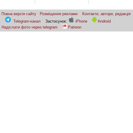
Повна версія сайту
Розміщення реклами
Контакти, автори, редакція
Telegram-канал
Застосунок:
iPhone
Android
Надіслати фото через telegram
Patreon