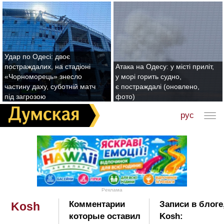
Удар по Одесі: двоє
постраждалих, на стадіоні
Атака на Одесу: у місті приліт,
«Чорноморець» знесло
у морі горить судно,
частину даху, суботній матч
є постраждалі (оновлено,
під загрозою
фото)
рус
Реклама
Комментарии
Записи в блоге
Kosh
которые оставил
Kosh: