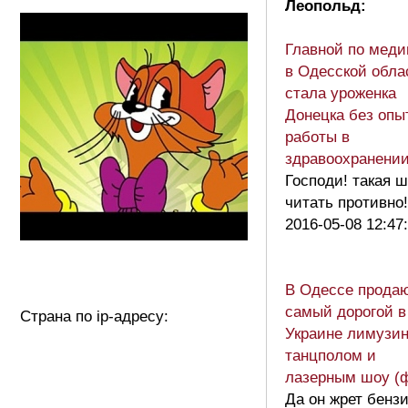
Леопольд:
Главной по меди
в Одесской обла
стала уроженка
Донецка без опы
работы в
здравоохранени
Господи! такая 
читать противно!
2016-05-08 12:47
В Одессе прода
самый дорогой в
Страна по ip-адресу:
Украине лимузин
танцполом и
лазерным шоу (
Да он жрет бенз