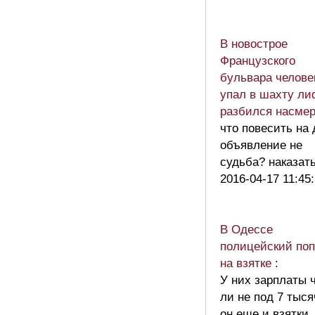
В новострое
Французского
бульвара челове
упал в шахту ли
разбился насмер
что повесить на
объявление не
судьба? наказать
2016-04-17 11:45
В Одессе
полицейский по
на взятке
:
У них зарплаты 
ли не под 7 тыся
он еще и взятки