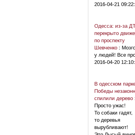
2016-04-21 09:22
Одесса: из-за Д
перекрыто движ
по проспекту
Шевченко
: Мозг
у людей! Все про
2016-04-20 12:10
В одесском парк
Победы незакон
спилили дерево
Просто ужас!
То собаки гадят,
то деревья
вырубливают!
Это Лысый вино