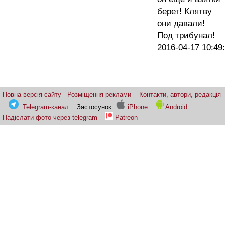
берет! Клятву
они давали!
Под трибунал!
2016-04-17 10:49
Повна версія сайту
Розміщення реклами
Контакти, автори, редакція
Telegram-канал
Застосунок:
iPhone
Android
Надіслати фото через telegram
Patreon