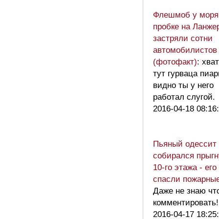
Флешмоб у моря:
пробке на Ланже
застряли сотни
автомобилистов
(фотофакт)
: хва
тут гурваца пиар
видно ты у него
работал слугой
2016-04-18 08:16
Пьяный одессит
собирался прыгн
10-го этажа - его
спасли пожарны
Даже не знаю чт
комментировать!
2016-04-17 18:25