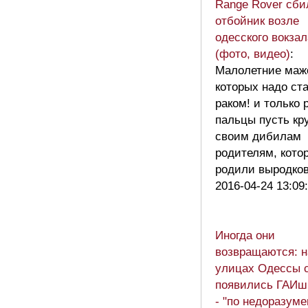
Range Rover сби
отбойник возле
одесского вокзал
(фото, видео)
:
Малолетние маж
которых надо ст
раком! и только 
пальцы пусть кр
своим дибилам
родителям, кото
родили выродко
2016-04-24 13:09
Иногда они
возвращаются: н
улицах Одессы 
появились ГАИш
- "по недоразум