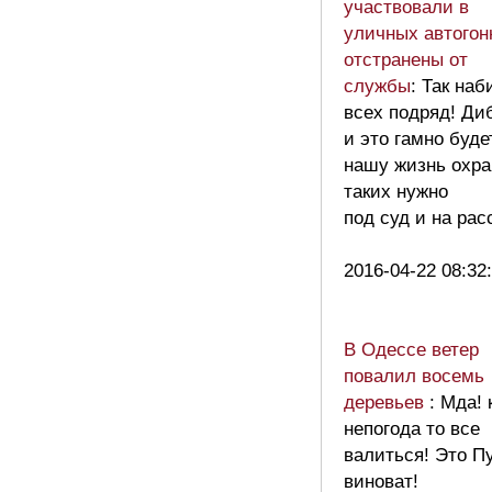
участвовали в
уличных автогон
отстранены от
службы
: Так на
всех подряд! Ди
и это гамно буде
нашу жизнь охра
таких нужно
под суд и на рас
2016-04-22 08:32
В Одессе ветер
повалил восемь
деревьев
: Мда! 
непогода то все
валиться! Это П
виноват!