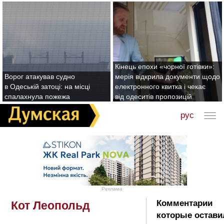
Кінець епохи «чорної готівки»:
Ворог атакував судно
мерія відкрила документи щодо
в Одеській затоці: на місці
електронного квитка і чекає
спалахнула пожежа
від одеситів пропозицій
рус
Реклама
Комментарии
Кот Леопольд
которые остави