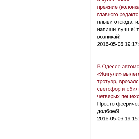
прежние (колонк
главного редакто
плыви отсюда, и
напиши лучше! т
возникай!
2016-05-06 19:17
В Одессе автом
«Жигули» вылет
тротуар, врезалс
светофор и сбил
четверых пешех
Просто феериче
долбоеб!
2016-05-06 19:15