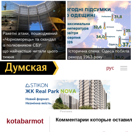
Ракетні атаки, пошкоджений
«Чорноморець» та скандал
із полковником СБУ:
що найчастіше читали цього
Історична спека: Одеса побила
тижня
рекорд 1963 року
рус
Реклама
Комментарии которые оставил
kotabarmot