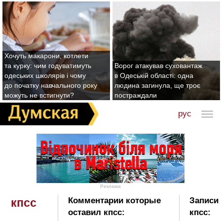
Хочуть макарони, котлети
та курку: чим годуватимуть
Ворог атакував суховантаж
одеських школярів і чому
в Одеській області: одна
до початку навчального року
людина загинула, ще троє
можуть не встигнути?
постраждали
рус
Реклама
Комментарии которые
Записи 
кпсс
оставил кпсс:
кпсс: