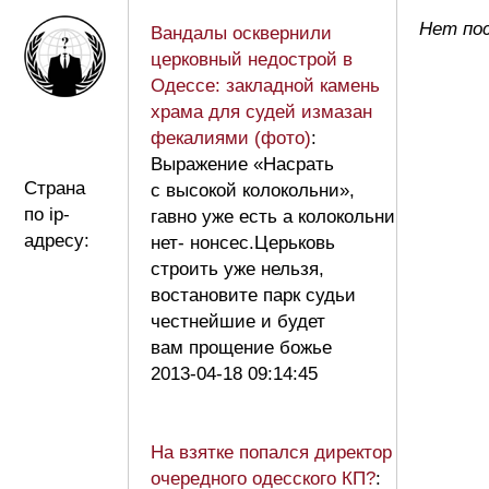
Нет по
Вандалы осквернили
церковный недострой в
Одессе: закладной камень
храма для судей измазан
фекалиями (фото)
:
Выражение «Насрать
Страна
с высокой колокольни»,
по ip-
гавно уже есть а колокольни
адресу:
нет- нонсес.Церьковь
строить уже нельзя,
востановите парк судьи
честнейшие и будет
вам прощение божье
2013-04-18 09:14:45
На взятке попался директор
очередного одесского КП?
: