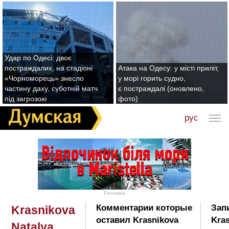
Удар по Одесі: двоє
постраждалих, на стадіоні
Атака на Одесу: у місті приліт,
«Чорноморець» знесло
у морі горить судно,
частину даху, суботній матч
є постраждалі (оновлено,
під загрозою
фото)
рус
Реклама
Комментарии которые
Зап
Krasnikova
оставил Krasnikova
Kras
Natalya