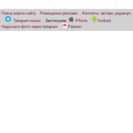
Повна версія сайту
Розміщення реклами
Контакти, автори, редакція
Telegram-канал
Застосунок:
iPhone
Android
Надіслати фото через telegram
Patreon