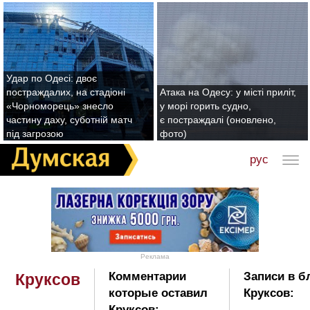
Удар по Одесі: двоє
постраждалих, на стадіоні
Атака на Одесу: у місті приліт,
«Чорноморець» знесло
у морі горить судно,
частину даху, суботній матч
є постраждалі (оновлено,
під загрозою
фото)
рус
Реклама
Комментарии
Записи в б
Круксов
которые оставил
Круксов:
Круксов: