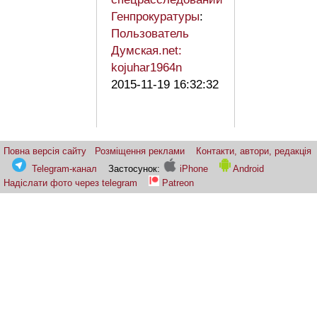
Генпрокуратуры
:
Пользователь
Думская.net:
kojuhar1964n
2015-11-19 16:32:32
Повна версія сайту
Розміщення реклами
Контакти, автори, редакція
Telegram-канал
Застосунок:
iPhone
Android
Надіслати фото через telegram
Patreon