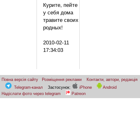
Курите, пейте
у себя дома
травите своих
родных!
2010-02-11
17:34:03
Повна версія сайту
Розміщення реклами
Контакти, автори, редакція
Telegram-канал
Застосунок:
iPhone
Android
Надіслати фото через telegram
Patreon