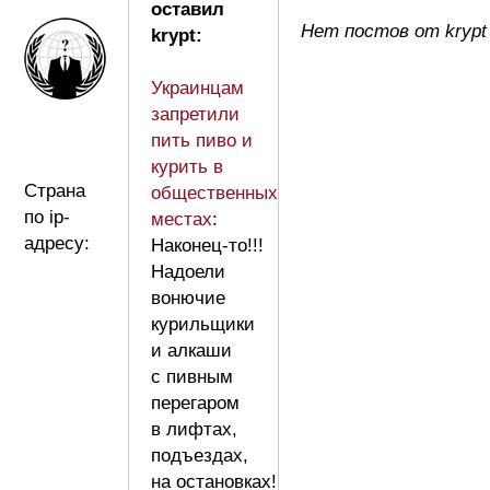
оставил
Нет постов от krypt
krypt:
Украинцам
запретили
пить пиво и
курить в
Страна
общественных
по ip-
местах
:
адресу:
Наконец-то!!!
Надоели
вонючие
курильщики
и алкаши
с пивным
перегаром
в лифтах,
подъездах,
на остановках!