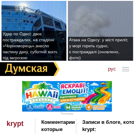
Удар по Одесі: двоє
постраждалих, на стадіоні
Атака на Одесу: у місті приліт,
«Чорноморець» знесло
у морі горить судно,
частину даху, суботній матч
є постраждалі (оновлено,
під загрозою
фото)
рус
Реклама
Комментарии
Записи в блоге, кот
krypt
которые
krypt: