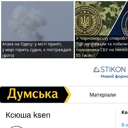
У Чорноморську співробі
Атака на Одесу: у місті приліт,
ТЦК затримали та побили
у морі горить судно, є постраждалі
полковника СБУ на пенсії
(фото)
55 тисяч?
Матеріали
Ксюша ksen
Ко
В 