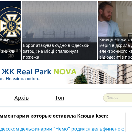
тники
Кінець епохи «ч
Ворог атакував судно в Одеській
мерія відкрила
: зникли
затоці: на місці спалахнула
електронного кв
пожежа
від одеситів пр
Архів
Топ
мментарии которые оставила Ксюша ksen:
одесском дельфинарии "Немо" родился дельфиненок: