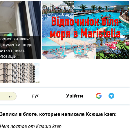
орної готівки»:
 документи щодо
итка і чекає
опозицій
рус
Увійти
Записи в блоге, которые написала Ксюша ksen:
Нет постов от Ксюша ksen