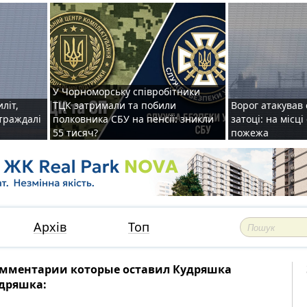
У Чорноморську співробітники
иліт,
ТЦК затримали та побили
Ворог атакував 
страждалі
полковника СБУ на пенсії: зникли
затоці: на місц
55 тисяч?
пожежа
Архів
Топ
мментарии которые оставил Кудряшка
дряшка: