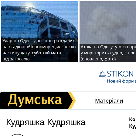
Удар по Одесі: двоє постраждалих,
на стадіоні «Чорноморець» знесло
Атака на Одесу: у місті пр
частину даху, суботній матч
у морі горить судно, є по
під загрозою
(оновлено, фото)
Матеріали
Кудряшка Кудряшка
Ко
Ку