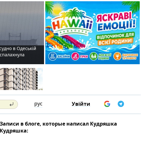
судно в Одеській
і спалахнула
рус
Увійти
Записи в блоге, которые написал Кудряшка
Кудряшка: