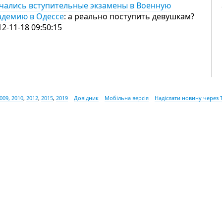
чались вступительные экзамены в Военную
адемию в Одессе
: а реально поступить девушкам?
12-11-18 09:50:15
009, 2010
,
2012
,
2015
,
2019
Довідник
Мобільна версія
Надіслати новину через 