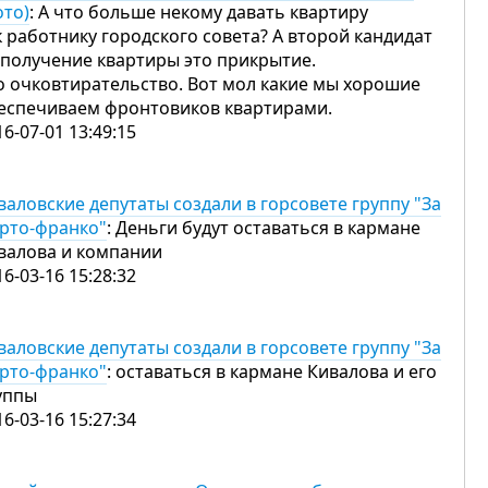
ото)
: А что больше некому давать квартиру
к работнику городского совета? А второй кандидат
 получение квартиры это прикрытие.
о очковтирательство. Вот мол какие мы хорошие
еспечиваем фронтовиков квартирами.
16-07-01 13:49:15
валовские депутаты создали в горсовете группу "За
рто-франко"
: Деньги будут оставаться в кармане
валова и компании
16-03-16 15:28:32
валовские депутаты создали в горсовете группу "За
рто-франко"
: оставаться в кармане Кивалова и его
уппы
16-03-16 15:27:34