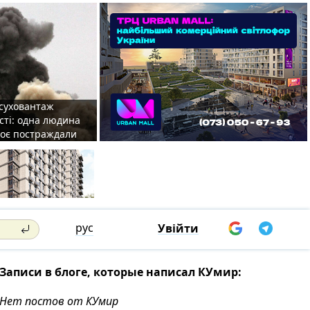
 суховантаж
сті: одна людина
роє постраждали
рус
Увійти
Записи в блоге, которые написал КУмир:
Нет постов от КУмир