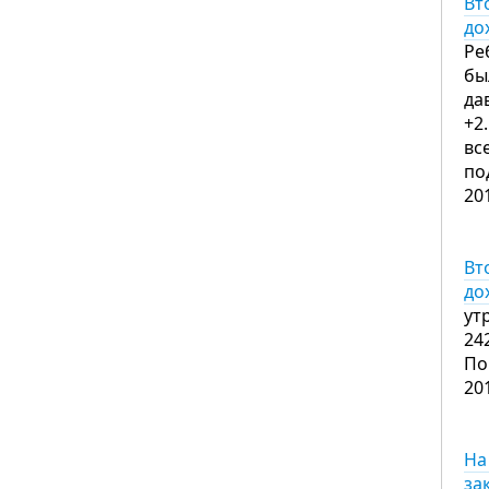
Вт
до
Ре
бы
да
+2
вс
по
20
Вт
до
ут
24
По
20
На
за