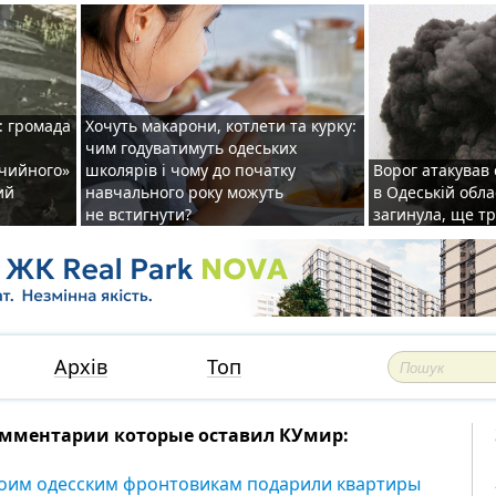
: громада
Хочуть макарони, котлети та курку:
чим годуватимуть одеських
ічийного»
школярів і чому до початку
Ворог атакував
ий
навчального року можуть
в Одеській обла
не встигнути?
загинула, ще т
Архів
Топ
мментарии которые оставил КУмир:
оим одесским фронтовикам подарили квартиры