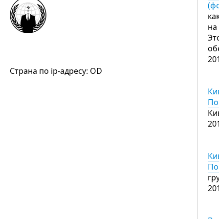
(ф
ка
на
Эт
об
20
Страна по ip-адресу: OD
Ки
По
Ки
20
Ки
По
гр
20