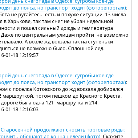
орой день снегопада в Одессе: сугробы кое-где
ходят до пояса, но транспорт ходит (фоторепортаж)
:
бята не ругайтесь есть и похуже ситуации. 13 числа
л в Харькове, так там снег не убран недельной
вности и пошел сильный дождь и температура
. Даже по центральным улицам пройти не возможно
е плавало. А возле жд вокзала так на ступеньки
дняться не возможно было. Сплошной лед.
16-01-18 12:19:57
орой день снегопада в Одессе: сугробы кое-где
ходят до пояса, но транспорт ходит (фоторепортаж)
:
ром с поселка Котовского до жд вокзала добирался
2 маршруткой, потом пешком до Красного Креста.
 дороге была одна 121 маршрутка и 214.
16-01-18 12:16:03
 Старосенной продолжают сносить торговые ряды:
кончить обещают до конца недели (фото)
: Скажите,