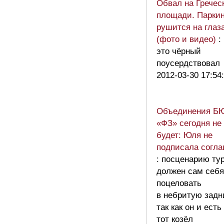
Обвал на Гречес
площади. Паркин
рушится на глаз
(фото и видео)
:
это чёрный
поусердствовал
2012-03-30 17:54
Объединения Б
«ФЗ» сегодня не
будет: Юля не
подписала согл
: посценарию ту
должен сам себя
поцеловать
в небритую задн
так как он и есть
тот козёл