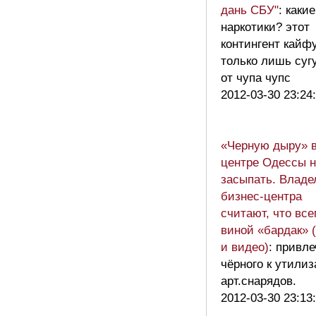
дань СБУ"
: какие
наркотики? этот
контингент кайф
только лишь суг
от чупа чупс
2012-03-30 23:24
«Черную дыру» 
центре Одессы 
засыпать. Влад
бизнес-центра
считают, что вс
виной «бардак» 
и видео)
: привле
чёрного к утили
арт.снарядов.
2012-03-30 23:13