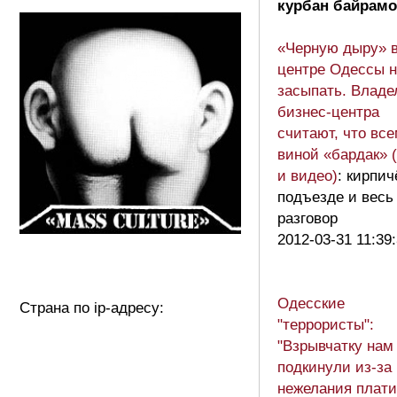
курбан байрамо
«Черную дыру» 
центре Одессы 
засыпать. Влад
бизнес-центра
считают, что вс
виной «бардак» 
и видео)
: кирпич
подъезде и весь
разговор
2012-03-31 11:39
Одесские
Страна по ip-адресу:
"террористы":
"Взрывчатку нам
подкинули из-за
нежелания плати