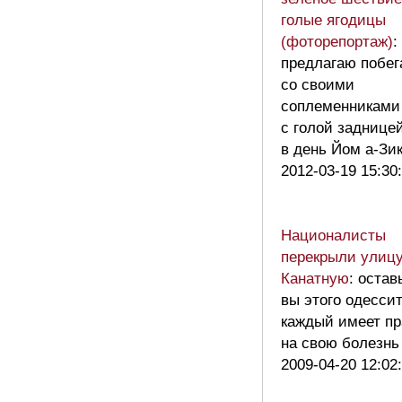
голые ягодицы
(фоторепортаж)
:
предлагаю побег
со своими
соплеменниками
с голой заднице
в день Йом а-З
2012-03-19 15:30
Националисты
перекрыли улиц
Канатную
: остав
вы этого одесси
каждый имеет пр
на свою болезн
2009-04-20 12:02