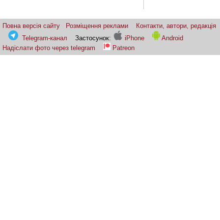
Повна версія сайту
Розміщення реклами
Контакти, автори, редакція
Telegram-канал
Застосунок:
iPhone
Android
Надіслати фото через telegram
Patreon