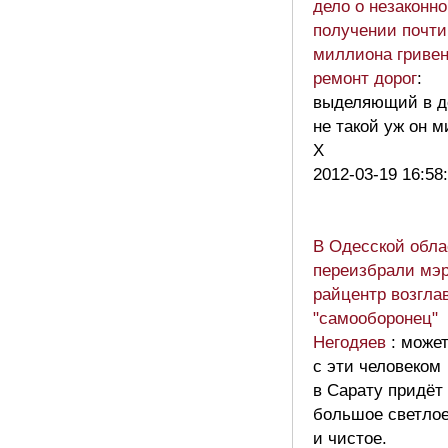
дело о незаконн
получении почти
миллиона гривен
ремонт дорог
:
выделяющий в д
не такой уж он м
Х
2012-03-19 16:58
В Одесской обла
переизбрали мэр
райцентр возгла
"самооборонец"
Негодяев
: може
с эти человеком
в Сарату придёт
большое светло
и чистое.