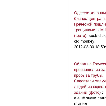
Одесса: колонны
бизнес-центра н
Греческой пошли
трещинами, - М
(фото)
: suck dick
old monkey
2012-03-30 18:59
Обвал на Гречес
произошел из-за
прорыва трубы.
Спасатели эвак
людей из окрест
зданий (фото)
:
а ешё знаки пад
ставил