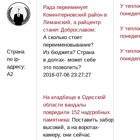
У тепло
Рада переименует
понедел
Коминтерновский район в
Лиманский, а райцентр
У тепло
станет Доброславом
:
понедел
А сколько стоит
переименовывание?
У тепло
Страна
Из бюджета? Страна
понедел
по ip-
в долгах- может себе
адресу:
это позволить?
A2
2016-07-06 23:27:27
На кладбище в Одесской
области вандалы
повредили 152 надгробных
памятника
: Поставить забор
высокий, а на воротах-
камеру, они сейчас