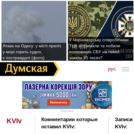
У Чорноморську співробітники
Атака на Одесу: у місті приліт,
ТЦК затримали та побили
у морі горить судно,
полковника СБУ на пенсії:
є постраждалі (фото)
зникли 55 тисяч?
рус
Реклама
Комментарии которые
Записи 
KVIv
оставил KVIv:
KVIv: