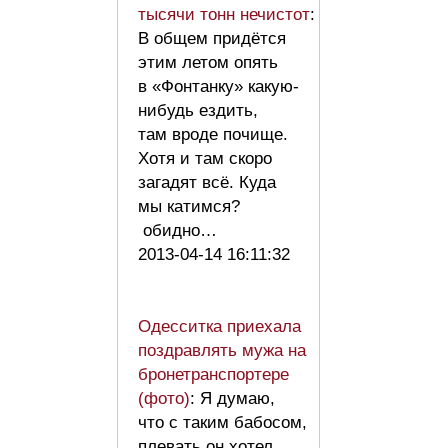
тысячи тонн нечистот
:
В общем придётся
этим летом опять
в «Фонтанку» какую-
нибудь ездить,
там вроде почище.
Хотя и там скоро
загадят всё. Куда
мы катимся?
обидно…
2013-04-14 16:11:32
Одесситка приехала
поздравлять мужа на
бронетранспортере
(фото)
: Я думаю,
что с таким бабосом,
плевать он хотел