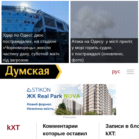
Удар по Одесі: двоє
постраждалих, на стадіоні
Атака на Одесу: у місті приліт,
«Чорноморець» знесло
у морі горить судно,
частину даху, суботній матч
є постраждалі (оновлено,
під загрозою
фото)
рус
Реклама
Комментарии
Записи в бл
kXT
которые оставил
kXT: