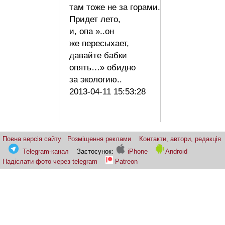
там тоже не за горами.
Придет лето,
и, опа »..он
же пересыхает,
давайте бабки
опять…» обидно
за экологию..
2013-04-11 15:53:28
Повна версія сайту
Розміщення реклами
Контакти, автори, редакція
Telegram-канал
Застосунок:
iPhone
Android
Надіслати фото через telegram
Patreon