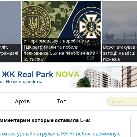
У Чорноморську співробітники
иліт,
ТЦК затримали та побили
Ворог атакував 
страждалі
полковника СБУ на пенсії: зникли
затоці: на місц
55 тисяч?
пожежа
Архів
Топ
мментарии которые оставила L--a:
рхитектурный патруль» в ЖК «7 небо»: съемочную