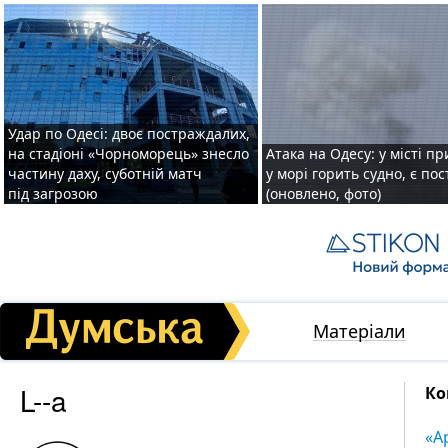
Удар по Одесі: двоє постраждалих,
на стадіоні «Чорноморець» знесло
Атака на Одесу: у місті пр
частину даху, суботній матч
у морі горить судно, є по
під загрозою
(оновлено, фото)
Матеріали
L--a
Ко
«А