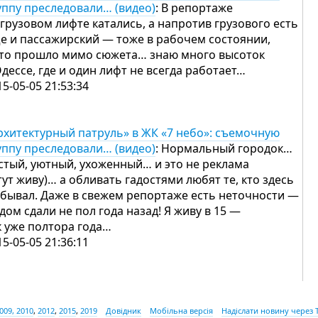
уппу преследовали… (видео)
: В репортаже
 грузовом лифте катались, а напротив грузового есть
е и пассажирский — тоже в рабочем состоянии,
это прошло мимо сюжета… знаю много высоток
Одессе, где и один лифт не всегда работает…
15-05-05 21:53:34
рхитектурный патруль» в ЖК «7 небо»: съемочную
уппу преследовали… (видео)
: Нормальный городок…
стый, уютный, ухоженный… и это не реклама
 тут живу)… а обливать гадостями любят те, кто здесь
 бывал. Даже в свежем репортаже есть неточности —
 дом сдали не пол года назад! Я живу в 15 —
к уже полтора года…
15-05-05 21:36:11
009, 2010
,
2012
,
2015
,
2019
Довідник
Мобільна версія
Надіслати новину через 