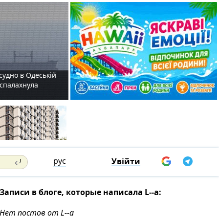
судно в Одеській
і спалахнула
рус
Увійти
Записи в блоге, которые написала L--a:
Нет постов от L--a