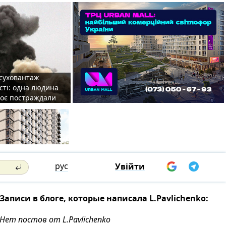
 суховантаж
сті: одна людина
роє постраждали
рус
Увійти
Записи в блоге, которые написала L.Pavlichenko:
Нет постов от L.Pavlichenko