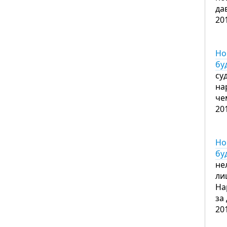
да
20
Но
бу
су
на
че
20
Но
бу
не
ли
На
за
20