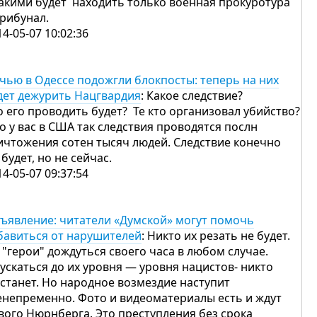
такими будет находить только военная прокуротура
трибунал.
14-05-07 10:02:36
чью в Одессе подожгли блокпосты: теперь на них
дет дежурить Нацгвардия
: Какое следствие?
о его проводить будет? Те кто организовал убийство?
о у вас в США так следствия проводятся послн
ичтожения сотен тысяч людей. Следствие конечно
 будет, но не сейчас.
14-05-07 09:37:54
ъявление: читатели «Думской» могут помочь
бавиться от нарушителей
: Никто их резать не будет.
 "герои" дождуться своего часа в любом случае.
ускаться до их уровня — уровня нацистов- никто
 станет. Но народное возмездие наступит
енепременно. Фото и видеоматериалы есть и ждут
вого Нюрнберга. Это преступления без срока