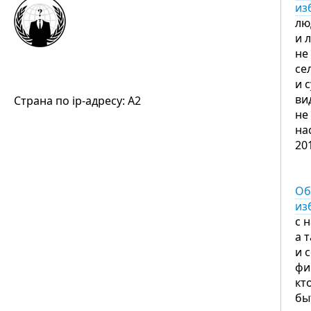
из
лю
и 
не
се
и 
ви
Страна по ip-адресу: A2
не
на
20
Об
из
с 
а 
и 
фи
кт
бы