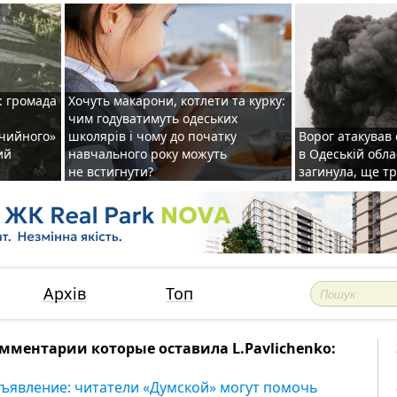
: громада
Хочуть макарони, котлети та курку:
чим годуватимуть одеських
ічийного»
школярів і чому до початку
Ворог атакував
ий
навчального року можуть
в Одеській обла
не встигнути?
загинула, ще т
Архів
Топ
мментарии которые оставила L.Pavlichenko:
ъявление: читатели «Думской» могут помочь