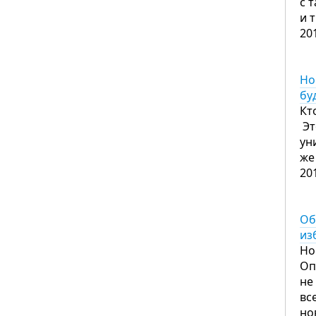
с 
и 
20
Но
бу
Кт
Эт
ун
же
20
Об
из
Но
Оп
не
вс
но