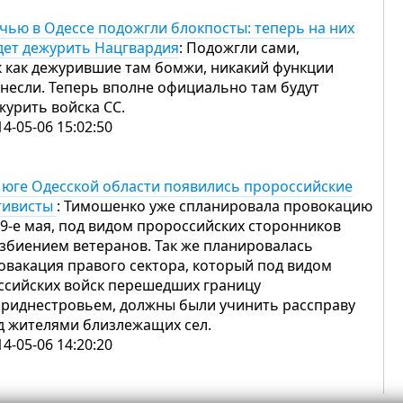
чью в Одессе подожгли блокпосты: теперь на них
дет дежурить Нацгвардия
: Подожгли сами,
к как дежурившие там бомжи, никакий функции
 несли. Теперь вполне официально там будут
журить войска СС.
14-05-06 15:02:50
 юге Одесской области появились пророссийские
тивисты
: Тимошенко уже спланировала провокацию
 9-е мая, под видом пророссийских сторонников
избиением ветеранов. Так же планировалась
овакация правого сектора, который под видом
ссийских войск перешедших границу
Приднестровьем, должны были учинить рассправу
д жителями близлежащих сел.
14-05-06 14:20:20