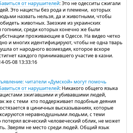
бавиться от нарушителей
: Это не одесситы сжигали
дей. Это нацисты без рода и племени, которых
людьми назвать нельзя, да и животными, чтобы
 обидеть животных. Заезжие из украинских
л гопники, среди которых конечно же были
субстнации проживающие в Одессе. На видео четко
дно и многих идентифицируют, чтобы не одна тварь
 ушла от народного возмездия, которое вскоре
стигнет каждого принимавшего участие в казни.
14-05-08 13:33:16
ъявление: читатели «Думской» могут помочь
бавиться от нарушителей
: Никакого общего языка
нацистами зжигавшими и убивавшими людей,
так же с теми кто поддерживает подобные деяния
состязается в циничных высказываниях, которые
ксируются неравнодушными людьми, с теми
о потерял всяческий человеческий облик, не может
ть. Зверям не место среди людей. Общий язык