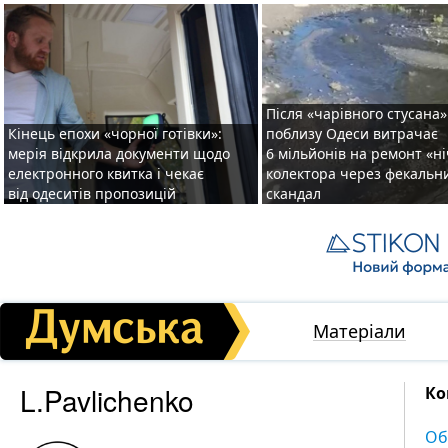
Після «чарівного стусана»
Кінець епохи «чорної готівки»:
поблизу Одеси витрачає
мерія відкрила документи щодо
6 мільйонів на ремонт «н
електронного квитка і чекає
колектора через фекальн
від одеситів пропозицій
скандал
Матеріали
L.Pavlichenko
Ко
Об