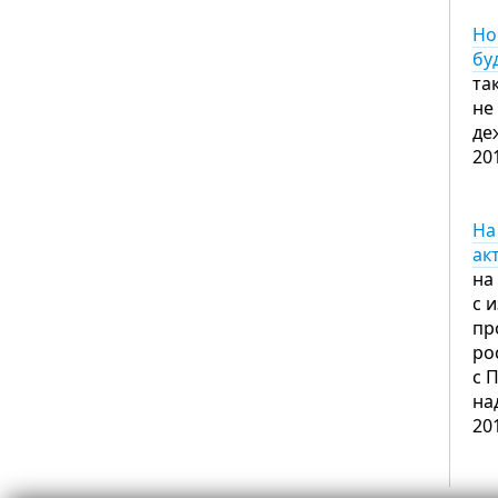
Но
бу
та
не
де
20
На
ак
на
с 
пр
ро
с 
на
20