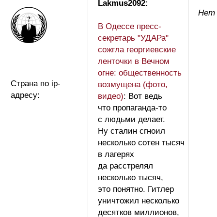
Lakmus2092:
Нет 
В Одессе пресс-
секретарь "УДАРа"
сожгла георгиевские
ленточки в Вечном
огне: общественность
Страна по ip-
возмущена (фото,
адресу:
видео)
: Вот ведь
что пропаганда-то
с людьми делает.
Ну сталин сгноил
несколько сотен тысяч
в лагерях
да расстрелял
несколько тысяч,
это понятно. Гитлер
уничтожил несколько
десятков миллионов,