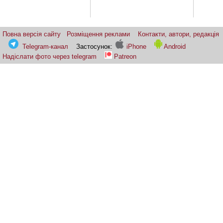
Повна версія сайту
Розміщення реклами
Контакти, автори, редакція
Telegram-канал
Застосунок:
iPhone
Android
Надіслати фото через telegram
Patreon