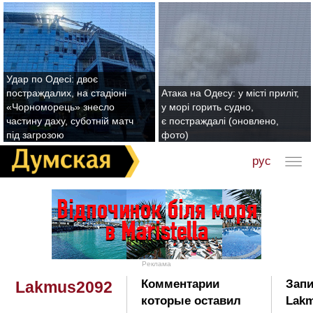
Удар по Одесі: двоє
постраждалих, на стадіоні
Атака на Одесу: у місті приліт,
«Чорноморець» знесло
у морі горить судно,
частину даху, суботній матч
є постраждалі (оновлено,
під загрозою
фото)
рус
Реклама
Комментарии
Запи
Lakmus2092
которые оставил
Lakm