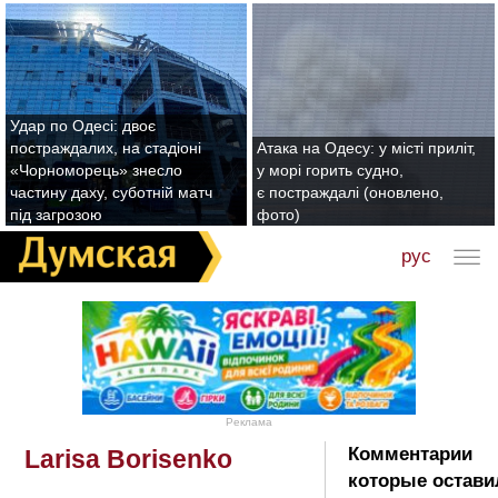
Удар по Одесі: двоє
постраждалих, на стадіоні
Атака на Одесу: у місті приліт,
«Чорноморець» знесло
у морі горить судно,
частину даху, суботній матч
є постраждалі (оновлено,
під загрозою
фото)
рус
Реклама
Комментарии
Larisa Borisenko
которые остави