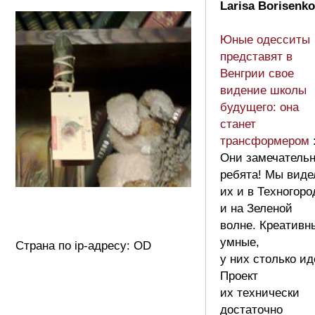
Larisa Borisenko
Юные одесситы
представят в
Венгрии свое
видение школы
будущего: она
станет
трансформером
Они замечатель
ребята! Мы виде
их и в Техногоро
и на Зеленой
волне. Креативн
умные,
Страна по ip-адресу: OD
у них столько ид
Проект
их технически
достаточно