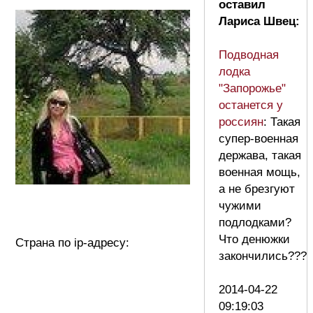
оставил
Лариса Швец:
Подводная
лодка
"Запорожье"
останется у
россиян
: Такая
супер-военная
держава, такая
военная мощь,
а не брезгуют
чужими
подлодками?
Что денюжки
Страна по ip-адресу:
закончились???
2014-04-22
09:19:03