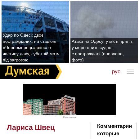
Удар по Одесі: двоє
постраждалих, на стадіоні
Атака на Одесу: у місті приліт,
«Чорноморець» знесло
у морі горить судно,
частину даху, суботній матч
є постраждалі (оновлено,
під загрозою
фото)
рус
Реклама
Комментарии
Лариса Швец
которые