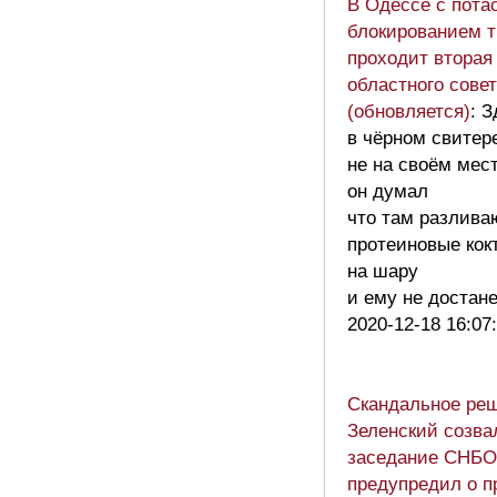
В Одессе с пота
блокированием 
проходит вторая
областного сове
(обновляется)
: 
в чёрном свитер
не на своём мес
он думал
что там разлива
протеиновые кок
на шару
и ему не достан
2020-12-18 16:07
Скандальное ре
Зеленский созва
заседание СНБО
предупредил о п