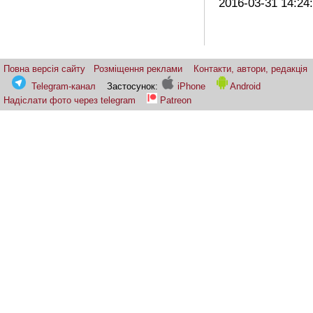
2016-03-31 14:24
Повна версія сайту
Розміщення реклами
Контакти, автори, редакція
Telegram-канал
Застосунок:
iPhone
Android
Надіслати фото через telegram
Patreon