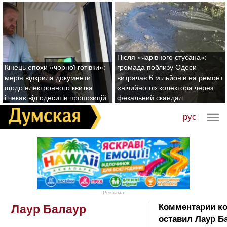
Після «чарівного стусана»:
Кінець епохи «чорної готівки»:
громада поблизу Одеси
мерія відкрила документи
витрачає 6 мільйонів на ремонт
щодо електронного квитка
«нічийного» колектора через
і чекає від одеситів пропозицій
фекальний скандал
рус
Реклама
Комментарии к
Лаур Балаур
оставил Лаур Б