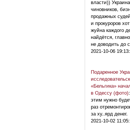
власти)) Украин
чиновников, биз
продажных суде
и прокуроров хо
жуйна каждого д
найдётся, главн
не доводить до 
2021-10-06 19:13
Подаренное Укра
исследовательск
«Бельгика» нача
в Одессу (фото)
этим нужно буде
раз отремонтиро
за ху..ярд денег
2021-10-02 11:05