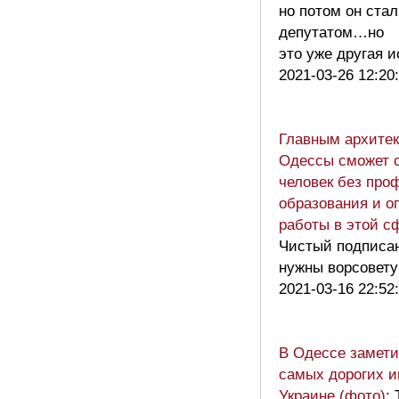
но потом он стал
депутатом…но
это уже другая 
2021-03-26 12:20
Главным архите
Одессы сможет 
человек без про
образования и о
работы в этой с
Чистый подписан
нужны ворсовету
2021-03-16 22:52
В Одессе замети
самых дорогих и
Украине (фото)
: