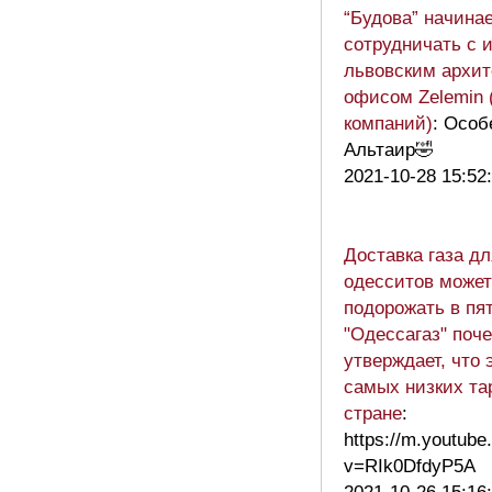
“Будова” начина
сотрудничать с 
львовским архи
офисом Zelemin 
компаний)
: Особ
Альтаир🤣
2021-10-28 15:52
Доставка газа дл
одесситов может
подорожать в пят
"Одессагаз" поч
утверждает, что 
самых низких та
стране
:
https://m.youtub
v=RIk0DfdyP5A