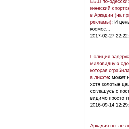
ЕБШ по-одесски
киевский спортх
в Аркадии (на пр
рекламы)
: И цен
космос...
2017-02-27 22:22
Полиция задерж
миловидную одес
которая ограбил
в лифте
: может 
хотя золотые цац
соглашусь с пос
видимо просто 
2016-09-14 12:29
Аркадия после л