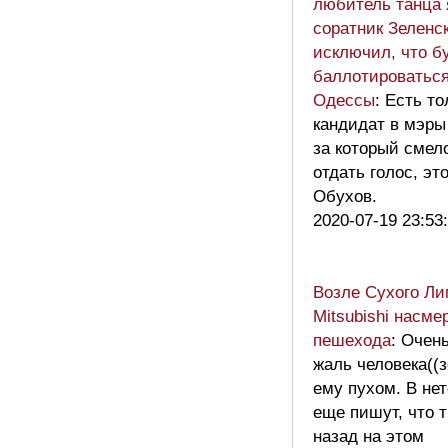
любитель танца 
соратник Зеленск
исключил, что б
баллотироватьс
Одессы
: Есть т
кандидат в мэр
за который смел
отдать голос, эт
Обухов.
2020-07-19 23:53
Возле Сухого Ли
Mitsubishi насме
пешехода
: Очен
жаль человека((
ему пухом. В нет
еще пишут, что т
назад на этом