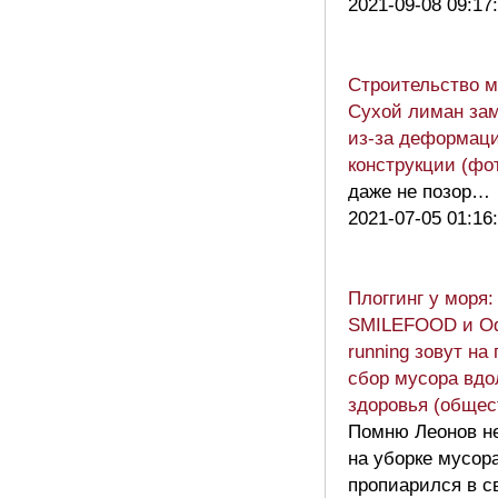
2021-09-08 09:17
Строительство м
Сухой лиман за
из-за деформаци
конструкции (фо
даже не позор…
2021-07-05 01:16
Плоггинг у моря:
SMILEFOOD и O
running зовут на
сбор мусора вдо
здоровья (общес
Помню Леонов н
на уборке мусор
пропиарился в с