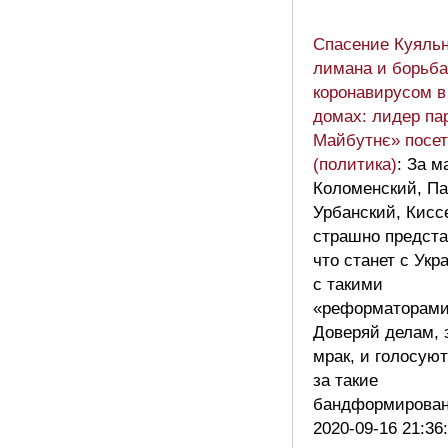
Спасение Куяльн
лимана и борьба
коронавирусом в
домах: лидер па
Майбутнє» посе
(политика)
: За 
Коломенский, Па
Урбанский, Кисс
страшно предста
что станет с Укр
с такими
«реформаторами
Доверяй делам, 
мрак, и голосую
за такие
бандформирова
2020-09-16 21:36