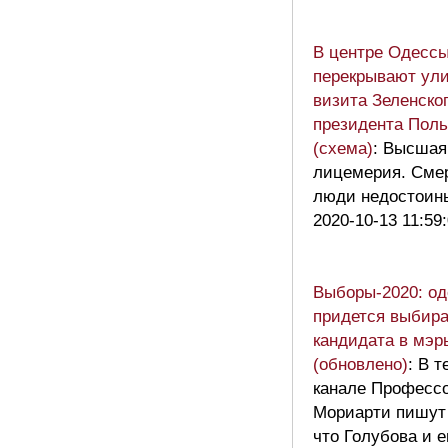
В центре Одесс
перекрывают ули
визита Зеленског
президента Пол
(схема)
: Высша
лицемерия. Сме
люди недостоин
2020-10-13 11:59
Выборы-2020: о
придется выбира
кандидата в мэр
(обновлено)
: В 
канале Професс
Мориарти пишут
что Голубова и 