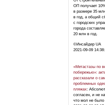
От строительных
ОП получает 10%
в размере 35 мл
в год, а общий с
с городских упр
города составля
20 млн в год.
©️Инсайдер UA
2021-09-09 14:38
«Метастазы по в
побережью»: акт
рассказали о са
проблемных оде
пляжах
: Абсолю
согласен, и не н
что мол не было