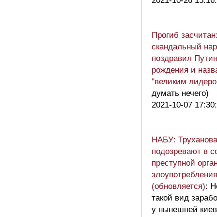
2021-10-26 15:16
Прогиб засчитан
скандальный нар
поздравил Путин
рождения и назв
"великим лидеро
думать нечего)
2021-10-07 17:30
НАБУ: Труханов
подозревают в с
преступной орга
злоупотреблени
(обновляется)
: 
такой вид зарабо
у нынешней киев