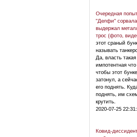
Очередная попыт
"Делфи" сорвала
выдержал метал
трос (фото, виде
этот сраный бун
называть танкер
Да, власть такая
импотентная что
чтобы этот бунк
затонул, а сейча
его поднять. Куд
поднять, им схе
крутить.
2020-07-25 22:31
Ковид-диссидент