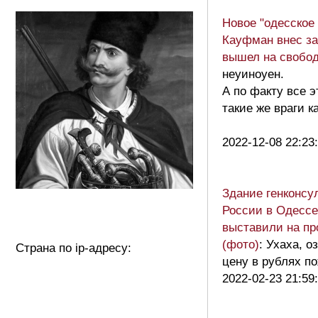
Новое "одесское 
Кауфман внес за
вышел на свобо
неуиноуен.
А по факту все э
такие же враги к
2022-12-08 22:23
Здание генконсу
России в Одессе
выставили на пр
(фото)
: Ухаха, о
Страна по ip-адресу:
цену в рублях п
2022-02-23 21:59