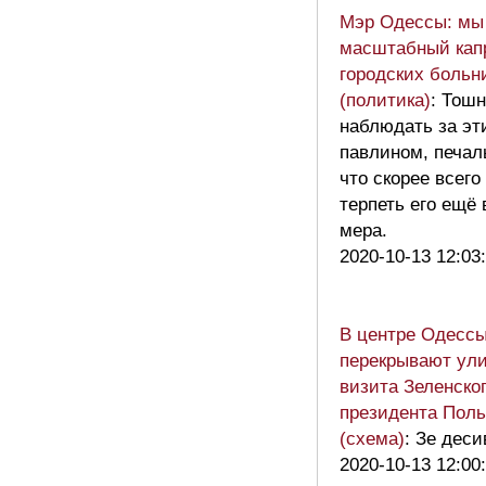
Мэр Одессы: мы
масштабный кап
городских больн
(политика)
: Тош
наблюдать за э
павлином, печал
что скорее всего
терпеть его ещё 
мера.
2020-10-13 12:03
В центре Одесс
перекрывают ули
визита Зеленског
президента Пол
(схема)
: Зе деси
2020-10-13 12:00