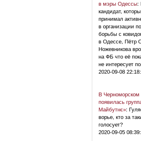
в мэры Одессы
:
кандидат, которы
принимал активн
в организации п
борьбы с ковидо
в Одессе, Пётр 
Ножевникова вро
на ФБ что её пок
не интересует п
2020-09-08 22:18
В Черноморском 
появилась групп
Майбутнє»
: Гул
ворье, кто за так
голосует?
2020-09-05 08:39