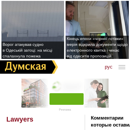
Кінець епохи «чорної готівки»:
Ворог атакував судно
мерія відкрила документи щодо
в Одеській затоці: на місці
електронного квитка і чекає
спалахнула пожежа
від одеситів пропозицій
рус
Реклама
Комментарии
Lawyers
которые остави