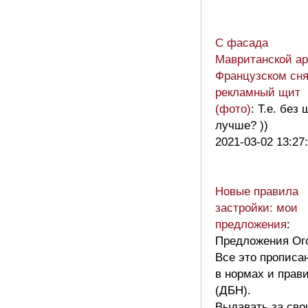
С фасада
Мавританской ар
Французском сн
рекламный щит
(фото)
: Т.е. без
лучше? ))
2021-03-02 13:27
Новые правила
застройки: мои
предложения
:
Предложения Ог
Все это прописа
в нормах и прав
(ДБН).
Выдавать за сво