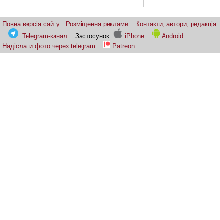
Повна версія сайту
Розміщення реклами
Контакти, автори, редакція
Telegram-канал
Застосунок:
iPhone
Android
Надіслати фото через telegram
Patreon