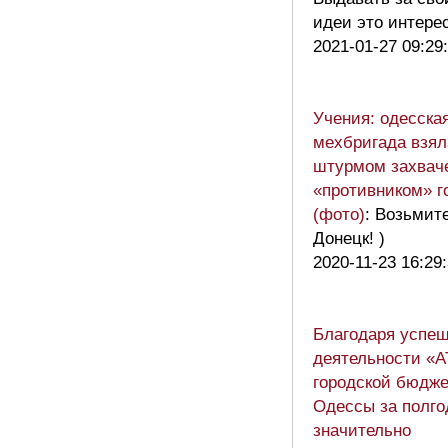
идеи это интере
2021-01-27 09:29
Учения: одесска
мехбригада взял
штурмом захвач
«противником» г
(фото)
: Возьмит
Донецк! )
2020-11-23 16:29
Благодаря успе
деятельности «А
городской бюдже
Одессы за полго
значительно