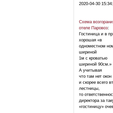
2020-04-30 15:34
Схема возгорани
отеле Паровоз
:
Гостиница и в п
хорошая «в
одноместном но
шириной
1м с кроватью
шириной 90см.»
А учитывая
что там нет окон
и скорее всего в
лестницы,
то ответственно
директора за та
«гостиницу» оче