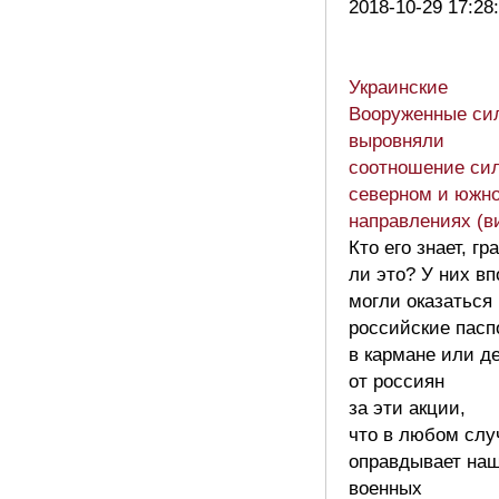
2018-10-29 17:28
Украинские
Вооруженные си
выровняли
соотношение сил
северном и южн
направлениях (в
Кто его знает, г
ли это? У них в
могли оказаться
российские пасп
в кармане или д
от россиян
за эти акции,
что в любом слу
оправдывает на
военных