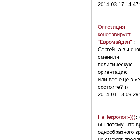
2014-03-17 14:47
Оппозиция
консервирует
"Евромайдан"
:
Сергей, а вы сно
сменили
политическую
ориентацию
или все еще в «
состоите? ))
2014-01-13 09:29
НеНекролог:-)))
:
бы потому, что 
однообразного в
не сможет продл