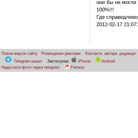
они бы не могли 
100%!!!
Где справедлив
2012-02-17 21:07
Повна версія сайту
Розміщення реклами
Контакти, автори, редакція
Telegram-канал
Застосунок:
iPhone
Android
Надіслати фото через telegram
Patreon