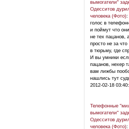
вымогатели" зад
Одесситов дури
человека (Фото)
:
голос в телефон
и поймут что он
не тех пацанов, 
просто не за что
в тюрьму, где с
И вы умники есл
пацанов, нехер т
вам лижбы пообс
нашлись тут суд
2012-02-18 03:40
Телефонные "ми
вымогатели" зад
Одесситов дури
человека (Фото)
: