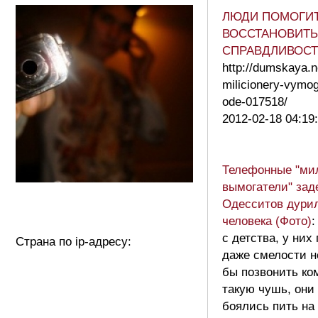
ЛЮДИ ПОМОГИ
ВОССТАНОВИТЬ
СПРАВДЛИВОСТЬ
http://dumskaya.n
milicionery-vymog
ode-017518/
2012-02-18 04:19
Телефонные "ми
вымогатели" зад
Одесситов дури
человека (Фото)
:
с детства, у них
Страна по ip-адресу:
даже смелости н
бы позвонить ком
такую чушь, они
боялись пить на