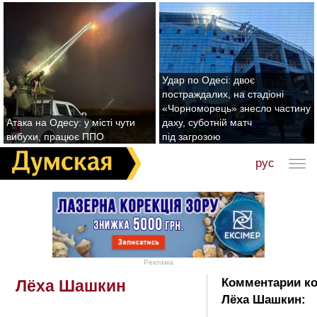
Удар по Одесі: двоє
постраждалих, на стадіоні
«Чорноморець» знесло частину
Атака на Одесу: у місті чути
даху, суботній матч
вибухи, працює ППО
під загрозою
рус
Реклама
Комментарии ко
Лёха Шашкин
Лёха Шашкин: