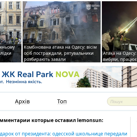
рхньому
Комбінована атака на Одесу: вісім
слідки
осіб постраждали, рятувальники
Атака на Одесу: 
розбирають завали
вибухи, працю
Архів
Топ
мментарии которые оставил lemonsun:
дарок от президента: одесской школьнице передали