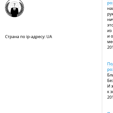
ро
на
ру
ни
эт
из
и 
Страна по ip-адресу: UA
ме
20
По
ро
Бл
Бе
И 
к 
20