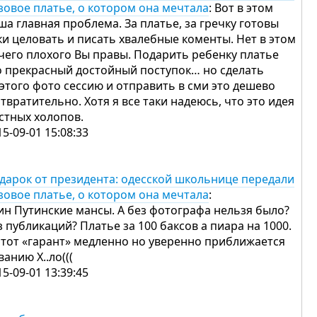
зовое платье, о котором она мечтала
: Вот в этом
ша главная проблема. За платье, за гречку готовы
ки целовать и писать хвалебные коменты. Нет в этом
чего плохого Вы правы. Подарить ребенку платье
о прекрасный достойный поступок… но сделать
 этого фото сессию и отправить в сми это дешево
отвратительно. Хотя я все таки надеюсь, что это идея
стных холопов.
15-09-01 15:08:33
дарок от президента: одесской школьнице передали
зовое платье, о котором она мечтала
:
ин Путинские мансы. А без фотографа нельзя было?
з публикаций? Платье за 100 баксов а пиара на 1000.
этот «гарант» медленно но уверенно приближается
званию Х..ло(((
15-09-01 13:39:45