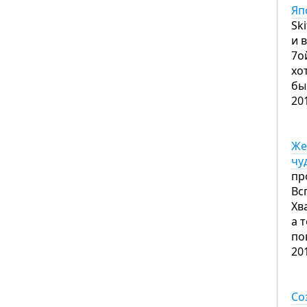
Яп
Sk
и 
7о
хо
бы
20
Же
чу
пр
Вс
Хв
а 
по
20
Со