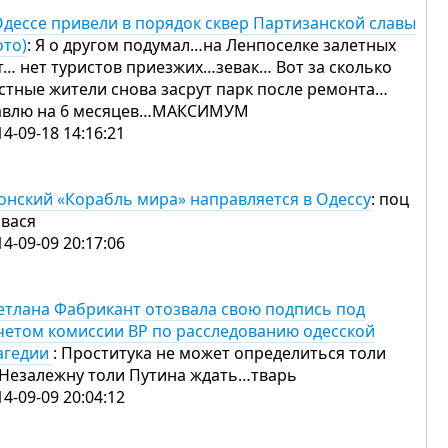
Одессе привели в порядок сквер Партизанской славы
ото)
: Я о другом подумал…на Ленпоселке залетных
т… нет туристов приезжих…зевак… Вот за сколько
стные жители снова засрут парк после ремонта…
авлю на 6 месяцев…МАКСИМУМ
14-09-18 14:16:21
онский «Корабль мира» направляется в Одессу
: поц
 вася
14-09-09 20:17:06
етлана Фабрикант отозвала свою подпись под
четом комиссии ВР по расследованию одесской
агедии
: Проститука не может определиться толи
 Незалежну толи Путина ждать…тварь
14-09-09 20:04:12