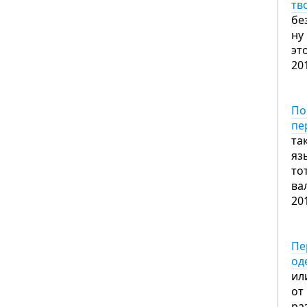
тв
бе
ну
эт
20
По
пе
та
яз
то
ва
20
Пе
од
ил
от
ра