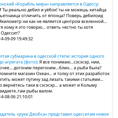
онский «Корабль мира» направляется в Одессу
:
if Ты реально дебил и уёбок! ты не можешь китайца
вьетнамца отличить от японца? Поверь дебилоид
йкилометр ни как не является центром вселенной…
тя кому я это говорю… ответь честно ты хотя
 Одессит?
14-09-09 19:49:32
лтая субмарина в одесской степи: история одного
до-агрегата (фото)
: Я все понимаю…сэсэсэр, нии,
очее… догоним перегоним…блин… а рыба была?
помните магазин Океан… и толку от этих разработок
атить может путину зад лизать такими статьями…
то вернётесь таки в сэсэсэр… а может и Колыму
видаете..там рыбы валом.
14-08-06 21:10:01
здатель «руки Джобса» представил одесситам новое