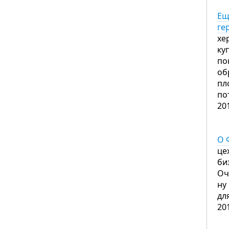
Ещ
ге
хе
ку
по
об
пл
по
20
О 
це
би
Оч
ну
дл
20