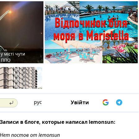
у місті чути
є ППО
рус
Увійти
Записи в блоге, которые написал lemonsun:
Нет постов от lemonsun