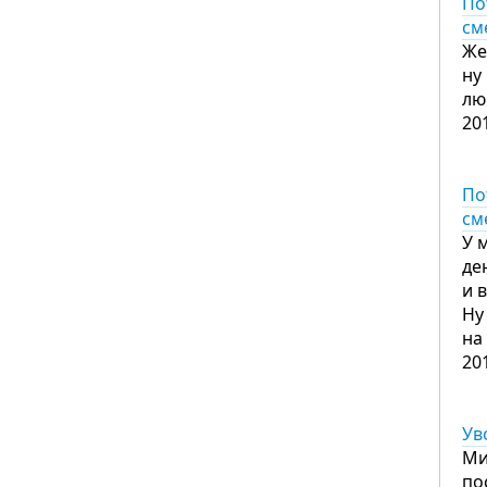
По
см
Же
ну
лю
20
По
см
У 
де
и 
Ну
на
20
Ув
Ми
по