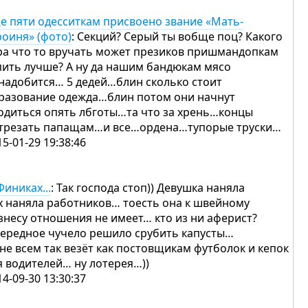
е пяти одесситкам присвоено звание «Мать-
роиня» (фото)
: Секций? Серый ты вобще поц? Какого
ра что то вручать может презиков пришмандопкам
пить лучше? А ну да нашим бандюкам мясо
надобится… 5 дедей…блин сколько стоит
разование одежда…блин потом они начнут
одиться опять лбготы…та что за хрень…концы
трезать папащам…и все…ордена…тупорые труски…
15-01-29 19:38:46
Финиках...
: Так господа стоп)) Девушка наняла
х наняла работников… тоесть она к швейному
знесу отношения не имеет… кто из ни аферист?
ередное чучело решило срубить капусты…
 не всем так везёт как постовщикам футболок и кепок
я водителей… ну лотерея…))
14-09-30 13:30:37