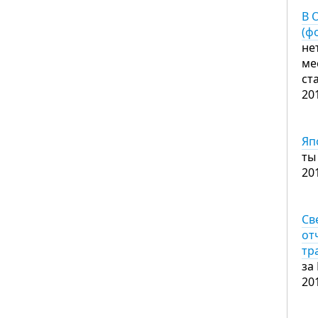
В 
(ф
не
ме
ст
20
Яп
ты
20
Св
от
тр
за
20