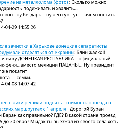
орение из металлолома (фото)
: Сколько можно
здарность подеживать и хвалить…
 говно…ну бездарь… ну чего уж тут… зачем постить
о?
14-04-29 14:55:26
сле зачистки в Харькове донецкие сепаратисты
редумали отделяться от Украины
: Блин жалко!!
к и вижу ДОНЕЦКАЯ РЕСПУБЛИКА… официальный
ык-феня…вместо мелиции ПАЦАНЫ… Ну президент
т же покатит
люта — семки.
14-04-08 14:07:42
ревозчики решили поднять стоимость проезда в
есских маршрутках с 1 апреля
: Дорогой Буран
и Баран как правильно? ГДЕ? В какой стране проезд
 5 до 30 евро? Мыдак ты выезжал из своего села хоть
з?