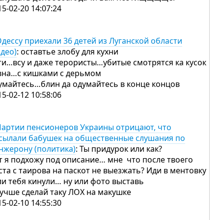
15-02-20 14:07:24
Одессу приехали 36 детей из Луганской области
идео)
: оставтье злобу для кухни
ти…всу и даже терористы…убитые смотрятся ка кусок
вна…с кишками с дерьмом
умайтесь…блин да одумайтесь в конце концов
15-02-12 10:58:06
Партии пенсионеров Украины отрицают, что
сылали бабушек на общественные слушания по
нжерону (политика)
: Ты придурок или как?
т я подхожу под описание… мне что после твоего
ста с таирова на паскот не выезжать? Иди в ментовку
ли тебя кинули… ну или фото выставь
лучше сделай таку ЛОХ на макушке
15-02-10 14:55:30