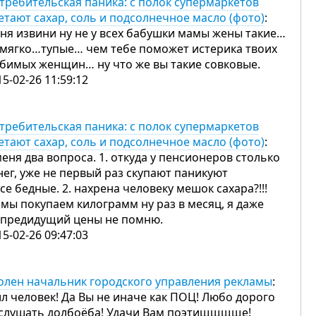
требительская паника: с полок супермаркетов
етают сахар, соль и подсолнечное масло (фото)
:
ня извини ну не у всех бабушки мамы жены такие…
 мягко…тупые… чем тебе поможет истерика твоих
бимых женщин… ну что же вы такие совковые.
15-02-26 11:59:12
требительская паника: с полок супермаркетов
етают сахар, соль и подсолнечное масло (фото)
:
меня два вопроса. 1. откуда у пенсионеров столько
нег, уже не первый раз скупают паникуют
все бедные. 2. нахрена человеку мешок сахара?!!!
 мы покупаем килограмм ну раз в месяц, я даже
 предидущий цены не помню.
15-02-26 09:47:03
олен начальник городского управления рекламы
:
л человек! Да Вы не иначе как ПОЦ! Любо дорого
слушать долбоёба! Удачи Вам поэтищщщще!