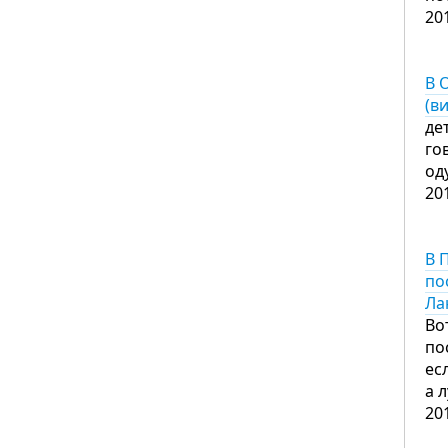
20
В 
(в
де
го
од
20
В 
по
Ла
Во
по
ес
а 
20