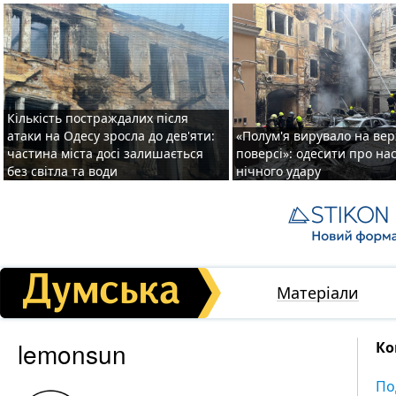
Кількість постраждалих після
атаки на Одесу зросла до дев'яти:
«Полум'я вирувало на ве
частина міста досі залишається
поверсі»: одесити про на
без світла та води
нічного удару
Матеріали
lemonsun
Ко
По