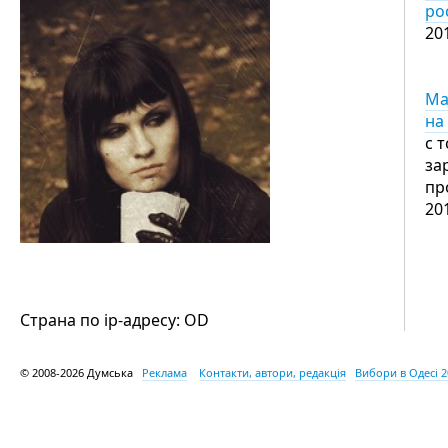
ро
20
Ма
на
с 
за
пр
20
Страна по ip-адресу: OD
© 2008-2026 Думська
Реклама
Контакти, автори, редакція
Вибори в Одесі 2