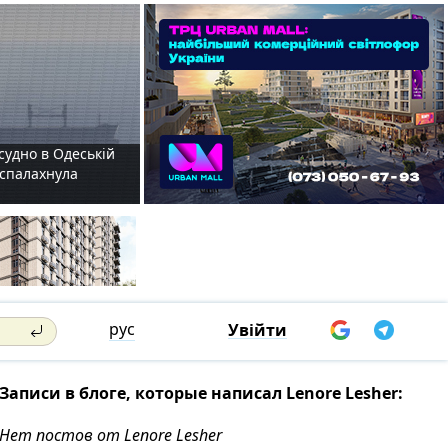
судно в Одеській
і спалахнула
рус
Увійти
Записи в блоге, которые написал Lenore Lesher:
Нет постов от Lenore Lesher