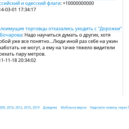
ссийский и одесский флаги
: +10000000000
14-03-01 17:34:17
лоимущие торговцы отказались уходить с "Дорожки"
 Бочарова
: Надо научиться думать о других, хотя
тобой уже все понятно…Люди иной раз себе на ужин
работать не могут, а ему на тачке тяжело видители
оехать пару метров.
11-11-18 20:34:02
009, 2010
,
2012
,
2015
,
2019
Довідник
Мобільна версія
Надіслати новину через 