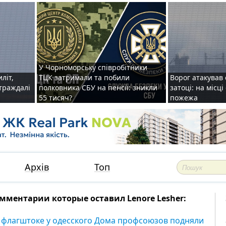
У Чорноморську співробітники
иліт,
ТЦК затримали та побили
Ворог атакував 
страждалі
полковника СБУ на пенсії: зникли
затоці: на місц
55 тисяч?
пожежа
Архів
Топ
мментарии которые оставил Lenore Lesher:
 флагштоке у одесского Дома профсоюзов подняли