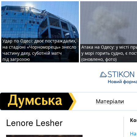
Удар по Одесі: двоє постраждалих,
на стадіоні «Чорноморець» знесло
Атака на Одесу: у місті пр
частину даху, суботній матч
у морі горить судно, є по
під загрозою
(оновлено, фото)
Матеріали
Lenore Lesher
Ко
На