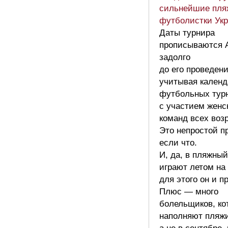
сильнейшие пля
футболистки Ук
Даты турнира
прописываются
задолго
до его проведени
учитывая календ
футбольных тур
с участием женс
команд всех воз
Это непростой п
если что.
И, да, в пляжны
играют летом на
для этого он и п
Плюс — много
болельщиков, ко
наполняют пляжи