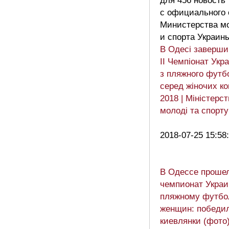
для 456 новость
с официального 
Министерства м
и спорта Украин
В Одесі заверши
ІІ Чемпіонат Укр
з пляжного футб
серед жіночих к
2018 | Мiнiстерс
молоді та спорту
2018-07-25 15:58
В Одессе проше
чемпионат Украи
пляжному футбо
женщин: победи
киевлянки (фото