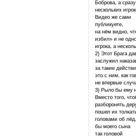
Боброва, а сразу
нескольких игрок
Видео же сами
публикуете,
на нём видно, чт
избил» и не одн
игрока, а неско
2) Этот Брага да
заслужил наказа
за такие действи
это с ним, как го
не впервые слу
3) Рыло бы ему 
Вместо того, чт
разборонять дер
пошел их толкат
головами об лёд
бы моего сына
так головой