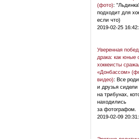
(фото)
: "Льдинка
подходит для хок
если что)
2019-02-25 16:42
Уверенная побед
драка: как юные 
хоккеисты сража
«Донбассом» (фо
видео)
: Все род
и друзья сидели
на трибунах, ко
находились
за фотографом
2019-02-09 20:31