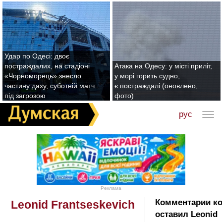
Удар по Одесі: двоє
постраждалих, на стадіоні
Атака на Одесу: у місті приліт,
«Чорноморець» знесло
у морі горить судно,
частину даху, суботній матч
є постраждалі (оновлено,
під загрозою
фото)
рус
Реклама
Комментарии к
Leonid Frantseskevich
оставил Leonid