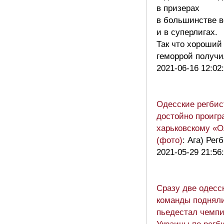
в призерах
в большинстве в
и в суперлигах.
Так что хороший
геморрой получ
2021-06-16 12:02
Одесские регби
достойно проигр
харьковскому «
(фото)
: Ага) Рег
2021-05-29 21:56
Сразу две одесс
команды подняли
пьедестал чемпи