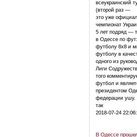
всеукраинский т
(второй раз —
это уже официа
чемпионат Украи
5 лет подряд — 
в Одессе по фут
футболу 8х8 и м
футболу в качес
одного из руков
Лиги Содружеств
того комментиру
футбол и являет
президентом Од
федерации ушу. 
так
2018-07-24 22:06
В Одессе проше