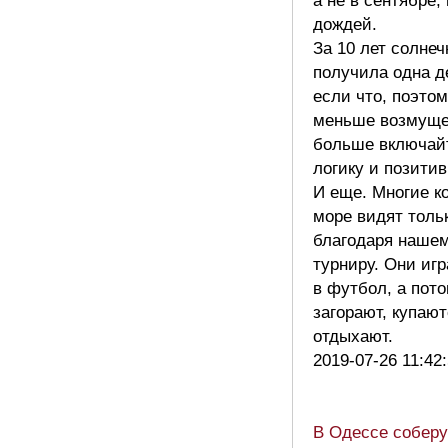
а не в сентябре,
дождей.
За 10 лет солне
получила одна д
если что, поэто
меньше возмуще
больше включай
логику и позитив
И еще. Многие к
море видят толь
благодаря наше
турниру. Они иг
в футбол, а пот
загорают, купают
отдыхают.
2019-07-26 11:42
В Одессе соберу