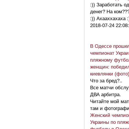
:)) Заработать о
денег? На ком??
:)) Ахааххахаха 
2018-07-24 22:08
В Одессе проше
чемпионат Украи
пляжному футбо
женщин: победи
киевлянки (фото
Что за бред?..
Все матчи обсл
ДВА арбитра.
Читайте мой мат
там и фотографи
Женский чемпио
Украины по пля