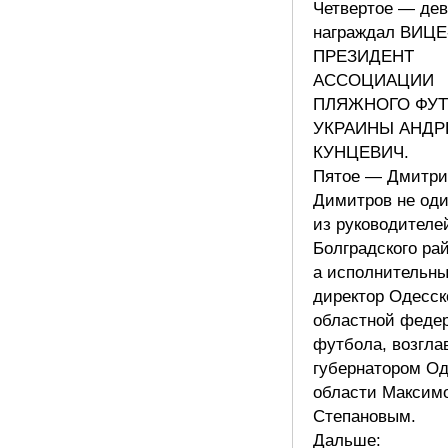
Четвертое — дев
награждал ВИЦЕ
ПРЕЗИДЕНТ
АССОЦИАЦИИ
ПЛЯЖНОГО ФУ
УКРАИНЫ АНДР
КУНЦЕВИЧ.
Пятое — Дмитр
Димитров не од
из руководителе
Болградского ра
а исполнительн
директор Одесск
областной феде
футбола, возгл
губернатором Од
области Максим
Степановым.
Дальше: