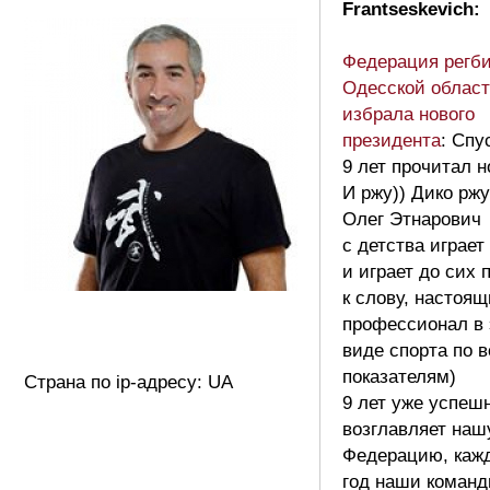
Frantseskevich:
Федерация регб
Одесской облас
избрала нового
президента
: Спу
9 лет прочитал н
И ржу)) Дико ржу
Олег Этнарович
с детства играет
и играет до сих 
к слову, настоя
профессионал в
виде спорта по 
показателям)
Страна по ip-адресу: UA
9 лет уже успеш
возглавляет наш
Федерацию, каж
год наши коман