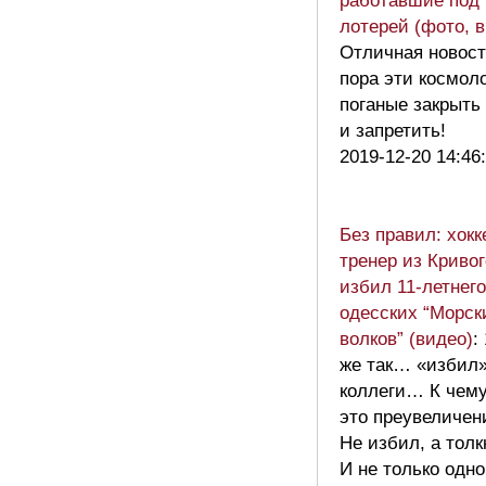
работавшие под
лотерей (фото, 
Отличная новост
пора эти космол
поганые закрыть
и запретить!
2019-12-20 14:46
Без правил: хок
тренер из Кривог
избил 11-летнего
одесских “Морск
волков” (видео)
:
же так… «избил»
коллеги… К чем
это преувеличен
Не избил, а толк
И не только одно