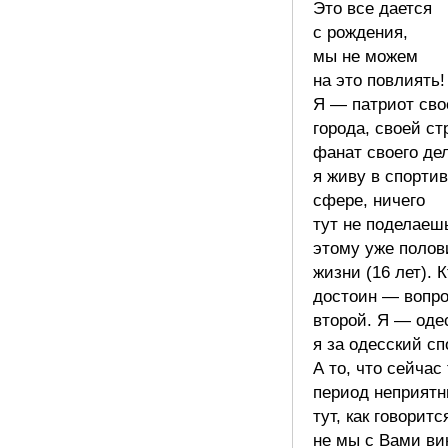
Это все дается
с рождения,
мы не можем
на это повлиять!
Я — патриот сво
города, своей ст
фанат своего де
я живу в спорти
сфере, ничего
тут не поделаеш
этому уже полов
жизни (16 лет). К
достоин — вопр
второй. Я — оде
я за одесский сп
А то, что сейчас
период неприят
тут, как говоритс
не мы с Вами ви