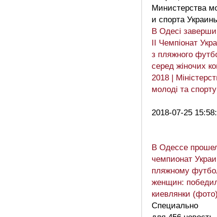
Министерства м
и спорта Украин
В Одесі заверши
ІІ Чемпіонат Укр
з пляжного футб
серед жіночих к
2018 | Мiнiстерс
молоді та спорту
2018-07-25 15:58
В Одессе проше
чемпионат Украи
пляжному футбо
женщин: победи
киевлянки (фото
Специально