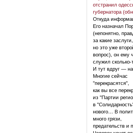
отстранил одесс
губернатора (об
Откуда информа
Его назначал По
(непонятно, прав
за какие заслуги,
но это уже второ
вопрос), он ему 
служил сколько-
И тут вдруг — н
Многие сейчас
"перекрасятся",
как вы все пере
из "Партии регио
в "Солидарность"
нового… В полит
много грязи,
предательств и п