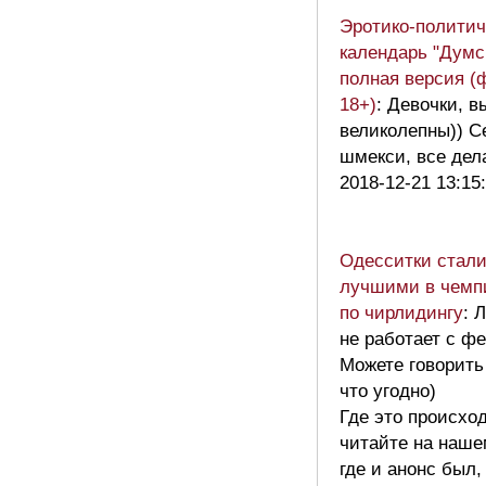
Эротико-политич
календарь "Думс
полная версия (
18+)
: Девочки, 
великолепны)) С
шмекси, все дел
2018-12-21 13:15
Одесситки стал
лучшими в чемп
по чирлидингу
: 
не работает с ф
Можете говорить
что угодно)
Где это происхо
читайте на наше
где и анонс был,