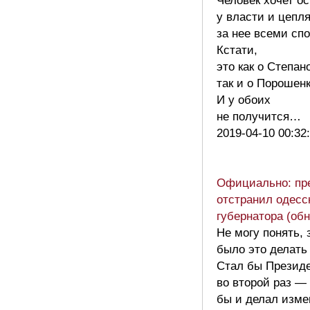
Человек хочет о
у власти и цепл
за нее всеми сп
Кстати,
это как о Степан
так и о Порошенк
И у обоих
не получится…
2019-04-10 00:32
Официально: пр
отстранил одесс
губернатора (об
Не могу понять, 
было это делать
Стал бы Презид
во второй раз —
бы и делал изме