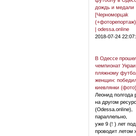
футболу в Одесс
дождь и медали
[Черноморцаk
(+фоторепортаж)
| odessa.online
2018-07-24 22:07
В Одессе проше
чемпионат Украи
пляжному футбо
женщин: победи
киевлянки (фото
Леонид полгода 
на другом ресур
(Odessa.online),
параллельно,
уже 9 (! ) лет по
проводит летом 