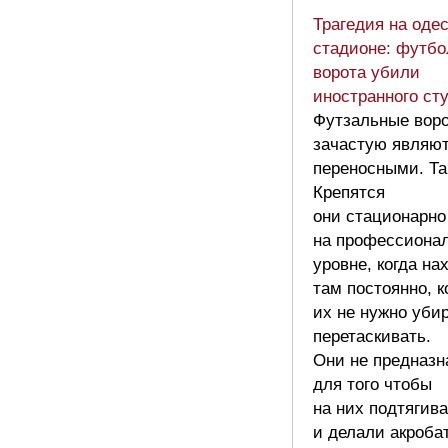
Трагедия на оде
стадионе: футб
ворота убили
иностранного ст
Футзальные вор
зачастую являю
переносными. Та
Крепятся
они стационарно
на профессиона
уровне, когда на
там постоянно, к
их не нужно убир
перетаскивать.
Они не предназн
для того чтобы
на них подтягив
и делали акроба