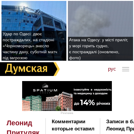
Удар по Одесі: двоє
постраждалих, на стадіоні
Атака на Одесу: у місті приліт,
«Чорноморець» знесло
у морі горить судно,
частину даху, суботній матч
є постраждалі (оновлено,
під загрозою
фото)
рус
Реклама
Комментарии
Записи в б
Леонид
которые оставил
Леонид Пр
Притуляк