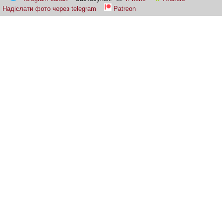
Надіслати фото через telegram
Patreon