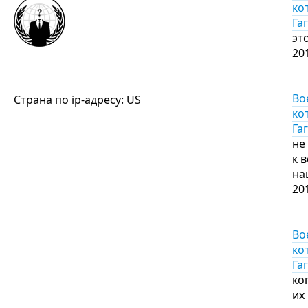
ко
Га
эт
20
Во
Страна по ip-адресу: US
ко
Га
не
к 
на
20
Во
ко
Га
ко
их