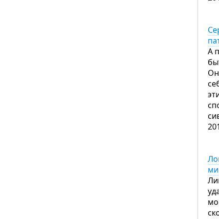
Се
па
А 
бы
Он
се
эт
сп
си
20
Ло
ми
Ли
уд
мо
ск