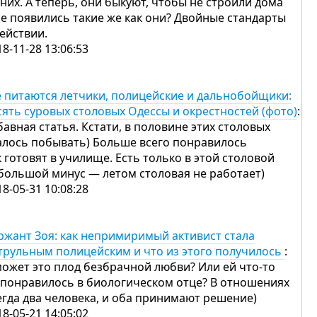
 них. А теперь, они быкуют, чтобы не строили дома
не появились такие же как они? Двойные стандарты
действии.
18-11-28 13:06:53
е питаются летчики, полицейские и дальнобойщики:
сять суровых столовых Одессы и окрестностей (фото)
:
бавная статья. Кстати, в половине этих столовых
алось побывать) Больше всего понравилось
к готовят в училище. Есть только в этой столовой
большой минус — летом столовая не работает)
18-05-31 10:08:28
ржант Зоя: как непримиримый активист стала
трульным полицейским и что из этого получилось
:
может это плод безбрачной любви? Или ей что-то
 понравилось в биологическом отце? В отношениях
егда два человека, и оба принимают решение)
18-05-21 14:05:02