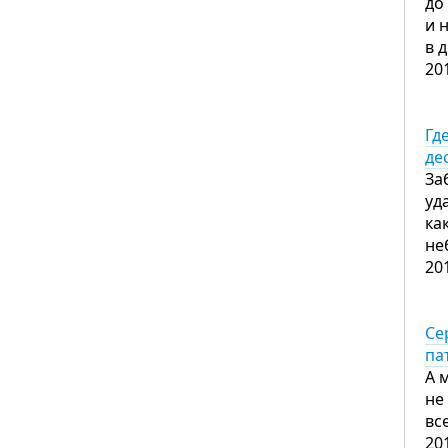
до
и 
в 
20
Гд
де
За
уд
ка
не
20
Се
па
А 
не
вс
20