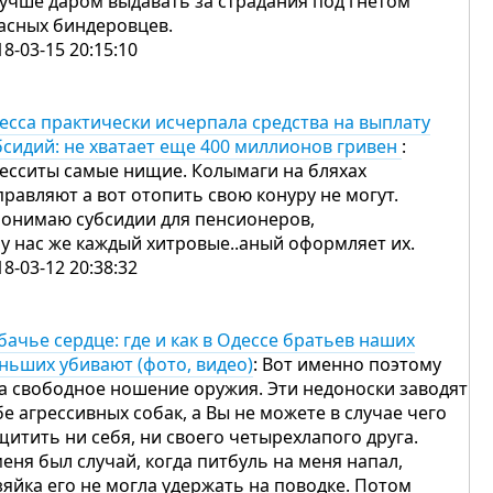
лучше даром выдавать за страдания под гнетом
асных биндеровцев.
18-03-15 20:15:10
есса практически исчерпала средства на выплату
бсидий: не хватает еще 400 миллионов гривен
:
есситы самые нищие. Колымаги на бляхах
правляют а вот отопить свою конуру не могут.
понимаю субсидии для пенсионеров,
 у нас же каждый хитровые..аный оформляет их.
18-03-12 20:38:32
бачье сердце: где и как в Одессе братьев наших
ньших убивают (фото, видео)
: Вот именно поэтому
за свободное ношение оружия. Эти недоноски заводят
бе агрессивных собак, а Вы не можете в случае чего
щитить ни себя, ни своего четырехлапого друга.
меня был случай, когда питбуль на меня напал,
зяйка его не могла удержать на поводке. Потом