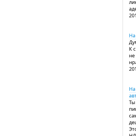
ли
ад
20
На
Ду
К 
не
нр
20
На
ав
Ты
пи
са
де
Эт
НД