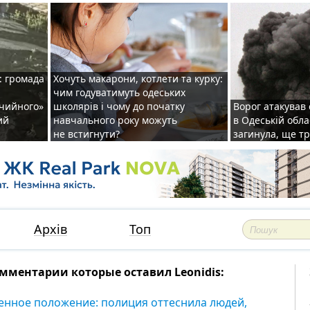
: громада
Хочуть макарони, котлети та курку:
чим годуватимуть одеських
ічийного»
школярів і чому до початку
Ворог атакував
ий
навчального року можуть
в Одеській обла
не встигнути?
загинула, ще т
Архів
Топ
мментарии которые оставил Leonidis:
енное положение: полиция оттеснила людей,