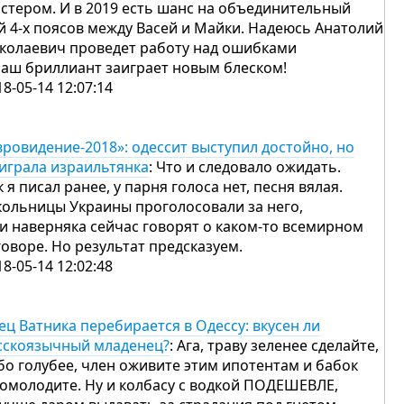
Истером. И в 2019 есть шанс на объединительный
й 4-х поясов между Васей и Майки. Надеюсь Анатолий
колаевич проведет работу над ошибками
наш бриллиант заиграет новым блеском!
18-05-14 12:07:14
вровидение-2018»: одессит выступил достойно, но
играла израильтянка
: Что и следовало ожидать.
к я писал ранее, у парня голоса нет, песня вялая.
ольницы Украины проголосовали за него,
 и наверняка сейчас говорят о каком-то всемирном
говоре. Но результат предсказуем.
18-05-14 12:02:48
ец Ватника перебирается в Одессу: вкусен ли
сскоязычный младенец?
: Ага, траву зеленее сделайте,
бо голубее, член оживите этим ипотентам и бабок
 омолодите. Ну и колбасу с водкой ПОДЕШЕВЛЕ,