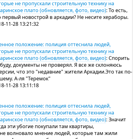
торые не пропускали строительную технику на
гаринское плато (обновляется, фото, видео)
: То есть,
о первый новострой в аркадии? Не несите хераборы.
18-11-28 13:21:32
енное положение: полиция оттеснила людей,
торые не пропускали строительную технику на
гаринское плато (обновляется, фото, видео)
: Спорить
 буду, документы не проверял. Я все же склоняюсь
версии, что это "недавние" жители Аркадии.Это так по-
шему. А-ля "Теремок"
18-11-28 13:11:18
енное положение: полиция оттеснила людей,
торые не пропускали строительную технику на
гаринское плато (обновляется, фото, видео)
: Значит
гда эти убогие покупали там квартиры,
 не волновало мнение людей, которые там жили