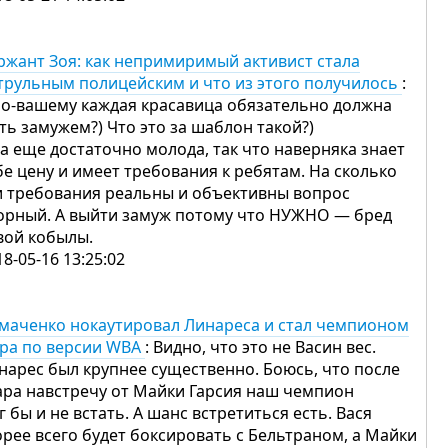
ржант Зоя: как непримиримый активист стала
трульным полицейским и что из этого получилось
:
по-вашему каждая красавица обязательно должна
ть замужем?) Что это за шаблон такой?)
а еще достаточно молода, так что наверняка знает
бе цену и имеет требования к ребятам. На сколько
и требования реальны и объективны вопрос
орный. А выйти замуж потому что НУЖНО — бред
вой кобылы.
18-05-16 13:25:02
маченко нокаутировал Линареса и стал чемпионом
ра по версии WBA
: Видно, что это не Васин вес.
нарес был крупнее существенно. Боюсь, что после
ара навстречу от Майки Гарсия наш чемпион
г бы и не встать. А шанс встретиться есть. Вася
орее всего будет боксировать с Бельтраном, а Майки