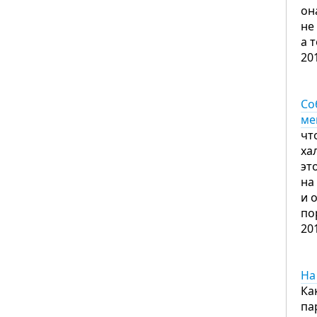
он
не
а 
20
Со
ме
чт
ха
эт
на
и 
по
20
На
Ка
па