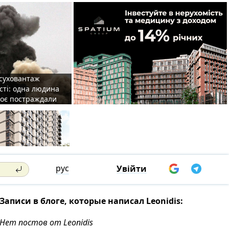
 суховантаж
сті: одна людина
роє постраждали
рус
Увійти
Записи в блоге, которые написал Leonidis:
Нет постов от Leonidis