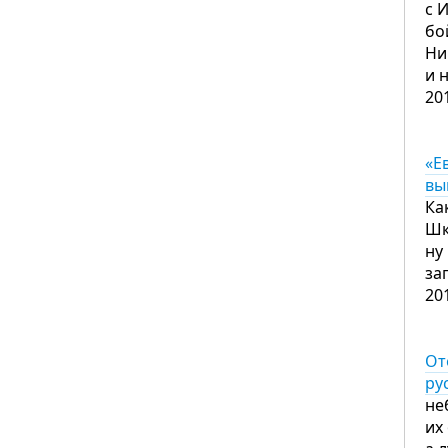
с 
бо
Ни
и 
20
«Е
вы
Ка
Шк
ну
за
20
От
ру
не
их