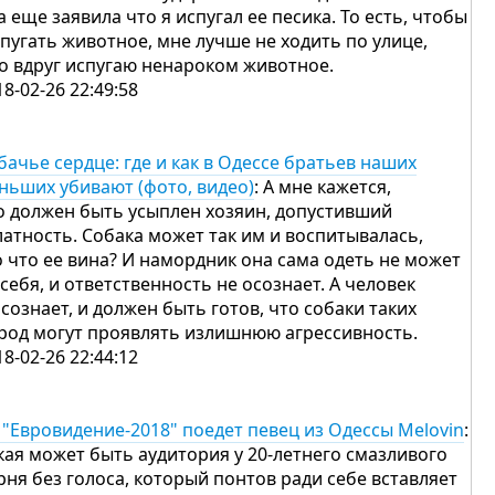
а еще заявила что я испугал ее песика. То есть, чтобы
 пугать животное, мне лучше не ходить по улице,
то вдруг испугаю ненароком животное.
18-02-26 22:49:58
бачье сердце: где и как в Одессе братьев наших
ньших убивают (фото, видео)
: А мне кажется,
о должен быть усыплен хозяин, допустивший
латность. Собака может так им и воспитывалась,
о что ее вина? И намордник она сама одеть не может
 себя, и ответственность не осознает. А человек
осознает, и должен быть готов, что собаки таких
род могут проявлять излишнюю агрессивность.
18-02-26 22:44:12
 "Евровидение-2018" поедет певец из Одессы Melovin
:
кая может быть аудитория у 20-летнего смазливого
рня без голоса, который понтов ради себе вставляет