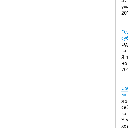
а 
уж
20
Од
су
Од
за
Я 
но
20
Со
ме
я 
се
за
У 
хо