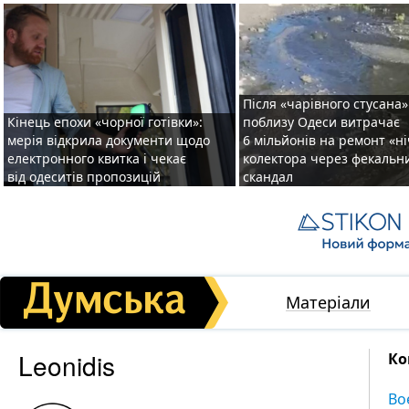
Після «чарівного стусана»
Кінець епохи «чорної готівки»:
поблизу Одеси витрачає
мерія відкрила документи щодо
6 мільйонів на ремонт «н
електронного квитка і чекає
колектора через фекальн
від одеситів пропозицій
скандал
Матеріали
Leonidis
Ко
Во