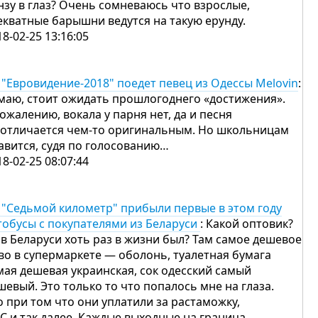
нзу в глаз? Очень сомневаюсь что взрослые,
екватные барышни ведутся на такую ерунду.
18-02-25 13:16:05
 "Евровидение-2018" поедет певец из Одессы Melovin
:
маю, стоит ожидать прошлогоднего «достижения».
сожалению, вокала у парня нет, да и песня
 отличается чем-то оригинальным. Но школьницам
авится, судя по голосованию…
18-02-25 08:07:44
 "Седьмой километр" прибыли первые в этом году
тобусы с покупателями из Беларуси
: Какой оптовик?
 в Беларуси хоть раз в жизни был? Там самое дешевое
во в супермаркете — оболонь, туалетная бумага
мая дешевая украинская, сок одесский самый
шевый. Это только то что попалось мне на глаза.
о при том что они уплатили за растаможку,
С и так далее. Каждые выходные на граница