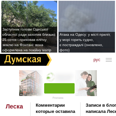
Заступник голови Одеської
обласної ради захопив близько
Атака на Одесу: у місті приліт,
25 соток і приховав елітну
у морі горить судно,
землю на Фонтані: вона
є постраждалі (оновлено,
оформлена на покійну матір
фото)
рус
Реклама
Комментарии
Записи в бло
Леска
которые оставила
написала Лес