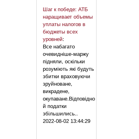
Шаг к победе: АТБ
наращивает объемы
уплаты налогов в
бюджеты всех
уровней
:
Все набагато
очевидніше-маржу
підняли, оскільки
розуміють які будуть
збитки враховуючи
зруйноване,
викрадене,
окупаване.Відповідно
й податки
збільшились..
2022-08-02 13:44:29