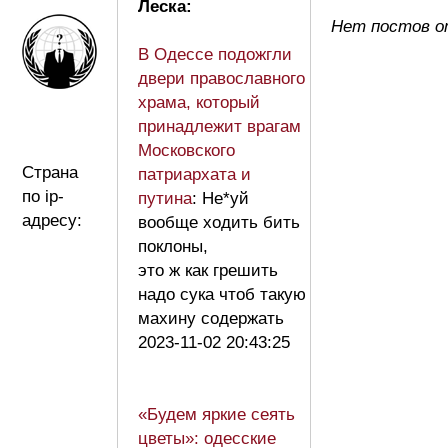
Леска:
Нет постов о
В Одессе подожгли
двери православного
храма, который
принадлежит врагам
Московского
Страна
патриархата и
по ip-
путина
: Не*уй
адресу:
вообще ходить бить
поклоны,
это ж как грешить
надо сука чтоб такую
махину содержать
2023-11-02 20:43:25
«Будем яркие сеять
цветы»: одесские