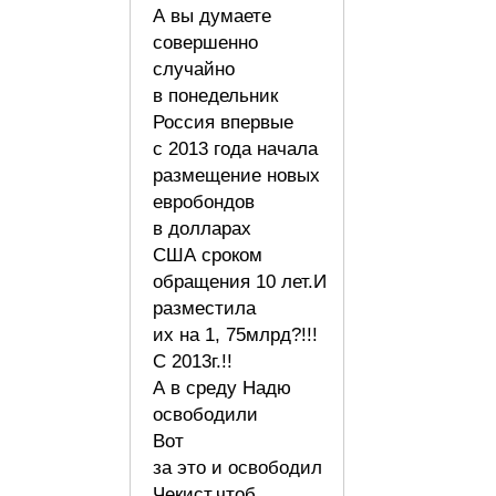
А вы думаете
совершенно
случайно
в понедельник
Россия впервые
с 2013 года начала
размещение новых
евробондов
в долларах
США сроком
обращения 10 лет.И
разместила
их на 1, 75млрд?!!!
С 2013г.!!
А в среду Надю
освободили
Вот
за это и освободил
Чекист,чтоб