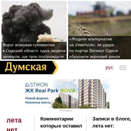
«Жодних альтернатив
Ворог атакував суховантаж
не з'явиться»: як удари
в Одеській області: одна людина
по портах Великої Одеси
загинула, ще троє постраждали
обрушили зерновий ринок
рус
Реклама
Комментарии
Записи в блоге
лета
которые оставил
лета нет:
нет