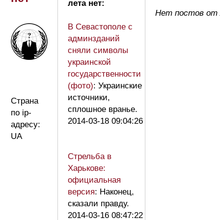
лета нет:
Нет постов от
В Севастополе с
админзданий
сняли символы
украинской
государственности
(фото)
: Украинские
источники,
Страна
сплошное вранье.
по ip-
2014-03-18 09:04:26
адресу:
UA
Стрельба в
Харькове:
официальная
версия
: Наконец,
сказали правду.
2014-03-16 08:47:22