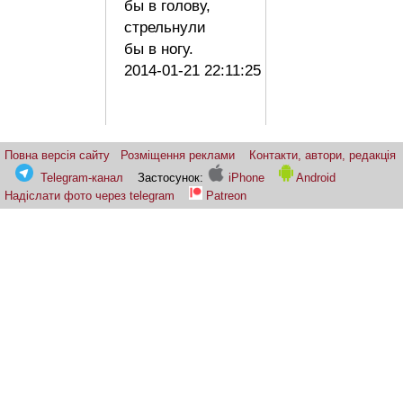
бы в голову,
стрельнули
бы в ногу.
2014-01-21 22:11:25
Повна версія сайту
Розміщення реклами
Контакти, автори, редакція
Telegram-канал
Застосунок:
iPhone
Android
Надіслати фото через telegram
Patreon