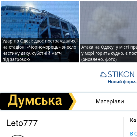
Удар по Одесі: двоє постраждалих,
на стадіоні «Чорноморець» знесло
Атака на Одесу: у місті пр
частину даху, суботній матч
у морі горить судно, є по
під загрозою
(оновлено, фото)
Матеріали
Leto777
Ко
В 