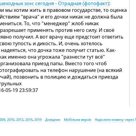
шеходных зон: сегодня - Отрадная (фотофакт)
:
ли мы хотим жить в правовом государстве, то оценка
йствиям "врача" и его дочки никак не должна была
мениться. То, что "менеджер" жлоб никак
 разрешает применять против него силу. И своё
 явно получил. А вот врачу еще предстоит ответить
 свою тупость и дикость. И, очень хотелось
 надеяться, что дочка тоже получит статью. Как-
как именно она угрожала "разнести тут всё"
организовала приезд папы. Вместо того чтоб
отографировать на телефон нарушение (на всякий
учай), позвонить в полицию и дождаться приезда
трульных
16-05-19 23:59:37
009, 2010
,
2012
,
2015
,
2019
Довідник
Мобільна версія
Надіслати новину через 