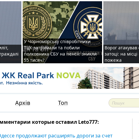
У Чорноморську співробітники
иліт,
ТЦК затримали та побили
Ворог атакував 
страждалі
полковника СБУ на пенсії: зникли
затоці: на місц
55 тисяч?
пожежа
Архів
Топ
мментарии которые оставил Leto777:
Одессе продолжают расширять дороги за счет