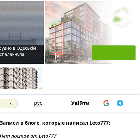
судно в Одеській
і спалахнула
рус
Увійти
Записи в блоге, которые написал Leto777:
Нет постов от Leto777