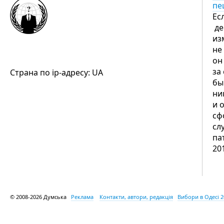
пе
Ес
де
из
не
он
за
Страна по ip-адресу: UA
бы
ни
и 
сф
сл
па
20
© 2008-2026 Думська
Реклама
Контакти, автори, редакція
Вибори в Одесі 2