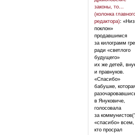
законы, то…
(колонка главног
редактора)
: «Ни
поклон»
продавшимся
за килограмм гре
ради «светлого
будущего»
их же детей, вну
и правнуков.
«Спасибо»
бабушке, которая
разочаровавшис
в Януковиче,
голосовала
за коммунистов(?
«спасибо» всем,
кто просрал