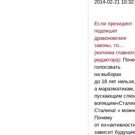
2014-02-21 10:32
Если президент
подпишет
драконовские
законы, то…
(колонка главног
редактора)
: Поч
голосовать
на выборах
до 18 лет нельзя
а маразматикам,
пускающим слюн
вопящим«Сталин
Сталина! « можн
Почему
от их«активност
зависит будуще