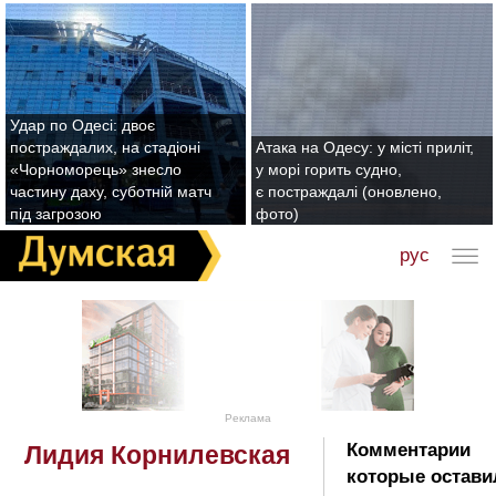
Удар по Одесі: двоє
постраждалих, на стадіоні
Атака на Одесу: у місті приліт,
«Чорноморець» знесло
у морі горить судно,
частину даху, суботній матч
є постраждалі (оновлено,
під загрозою
фото)
рус
Реклама
Комментарии
Лидия Корнилевская
которые остави