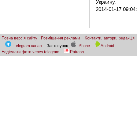
Украину.
2014-01-17 09:04
Повна версія сайту
Розміщення реклами
Контакти, автори, редакція
Telegram-канал
Застосунок:
iPhone
Android
Надіслати фото через telegram
Patreon