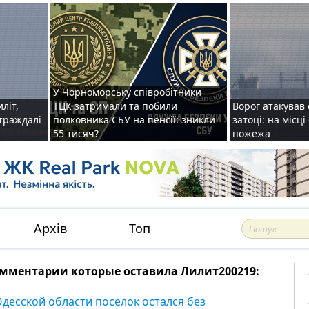
У Чорноморську співробітники
иліт,
ТЦК затримали та побили
Ворог атакував 
страждалі
полковника СБУ на пенсії: зникли
затоці: на місц
55 тисяч?
пожежа
Архів
Топ
мментарии которые оставила Лилит200219:
Одесской области поселок остался без