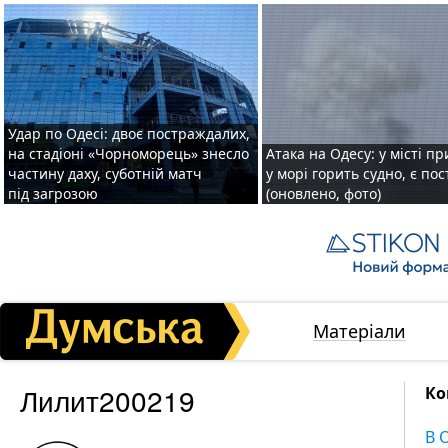
Удар по Одесі: двоє постраждалих,
на стадіоні «Чорноморець» знесло
Атака на Одесу: у місті пр
частину даху, суботній матч
у морі горить судно, є по
під загрозою
(оновлено, фото)
Матеріали
Лилит200219
Ко
В 