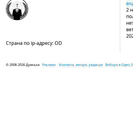
во
2 
по
не
ве
20
Страна по ip-адресу: OD
© 2008-2026 Думська
Реклама
Контакти, автори, редакція
Вибори в Одесі 2