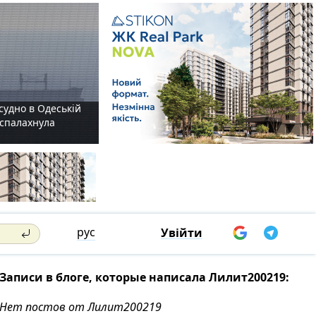
судно в Одеській
і спалахнула
рус
Увійти
Записи в блоге, которые написала Лилит200219:
Нет постов от Лилит200219