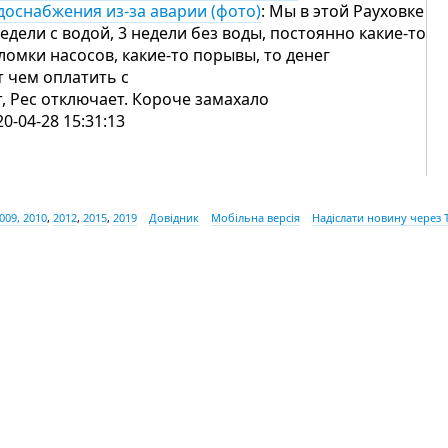
доснабжения из-за аварии (фото)
: Мы в этой Рауховке
недели с водой, 3 недели без воды, постоянно какие-то
ломки насосов, какие-то порывы, то денег
т чем оплатить с
т, Рес отключает. Короче замахало
20-04-28 15:31:13
009, 2010
,
2012
,
2015
,
2019
Довідник
Мобільна версія
Надіслати новину через 