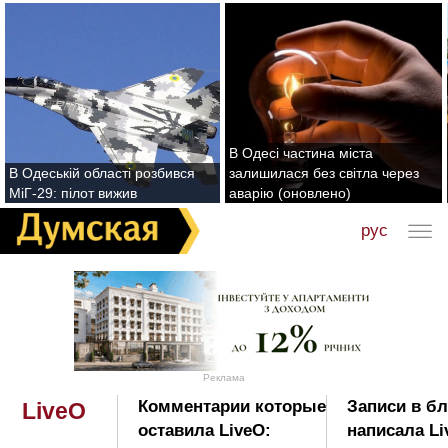
В Одесі частина міста
В Одеській області розбився
залишилася без світла через
МіГ-29: пілот вижив
аварію (оновлено)
рус
Реклама
Комментарии которые
Записи в бл
LiveO
оставила LiveO:
написала Li