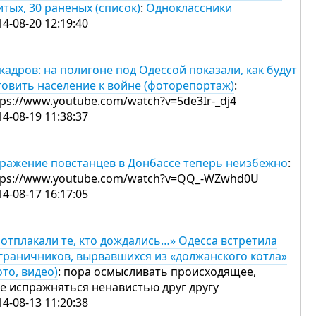
итых, 30 раненых (список)
:
Одноклассники
14-08-20 12:19:40
 кадров: на полигоне под Одессой показали, как будут
товить население к войне (фоторепортаж)
:
tps://www.youtube.com/watch?v=5de3Ir-_dj4
14-08-19 11:38:37
ражение повстанцев в Донбассе теперь неизбежно
:
tps://www.youtube.com/watch?v=QQ_-WZwhd0U
14-08-17 16:17:05
 отплакали те, кто дождались…» Одесса встретила
граничников, вырвавшихся из «должанского котла»
ото, видео)
: пора осмысливать происходящее,
не испражняться ненавистью друг другу
14-08-13 11:20:38