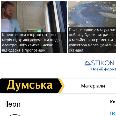
Після «чарівного стусана»
Кінець епохи «чорної готівки»:
поблизу Одеси витрачає
мерія відкрила документи щодо
6 мільйонів на ремонт «н
електронного квитка і чекає
колектора через фекальн
від одеситів пропозицій
скандал
Матеріали
lleon
Ко
По