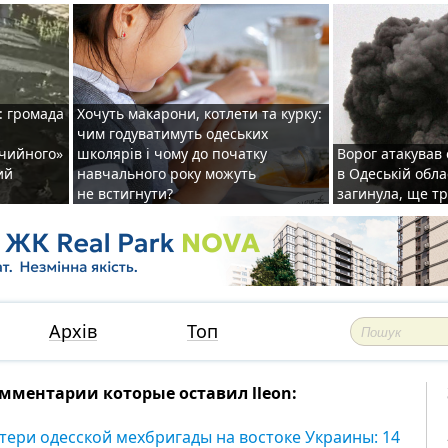
: громада
Хочуть макарони, котлети та курку:
чим годуватимуть одеських
ічийного»
школярів і чому до початку
Ворог атакував
ий
навчального року можуть
в Одеській обла
не встигнути?
загинула, ще т
Архів
Топ
мментарии которые оставил lleon:
тери одесской мехбригады на востоке Украины: 14