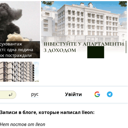
 суховантаж
сті: одна людина
роє постраждали
рус
Увійти
Записи в блоге, которые написал lleon:
Нет постов от lleon