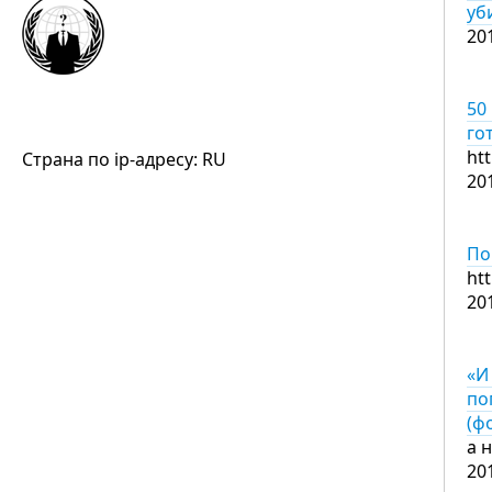
уб
20
50
го
ht
Страна по ip-адресу: RU
20
По
ht
20
«И
по
(ф
а 
20