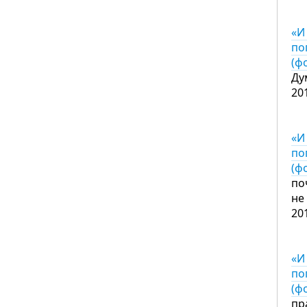
«И
по
(ф
Ду
20
«И
по
(ф
по
не
20
«И
по
(ф
пр