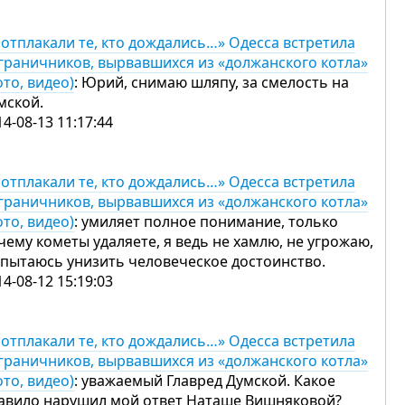
 отплакали те, кто дождались…» Одесса встретила
граничников, вырвавшихся из «должанского котла»
ото, видео)
: Юрий, снимаю шляпу, за смелость на
мской.
14-08-13 11:17:44
 отплакали те, кто дождались…» Одесса встретила
граничников, вырвавшихся из «должанского котла»
ото, видео)
: умиляет полное понимание, только
чему кометы удаляете, я ведь не хамлю, не угрожаю,
 пытаюсь унизить человеческое достоинство.
14-08-12 15:19:03
 отплакали те, кто дождались…» Одесса встретила
граничников, вырвавшихся из «должанского котла»
ото, видео)
: уважаемый Главред Думской. Какое
авило нарушил мой ответ Наташе Вишняковой?