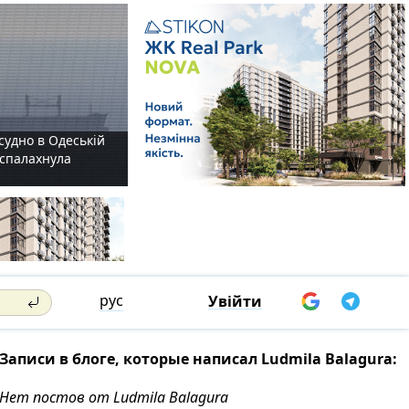
судно в Одеській
і спалахнула
рус
Увійти
Записи в блоге, которые написал Ludmila Balagura:
Нет постов от Ludmila Balagura