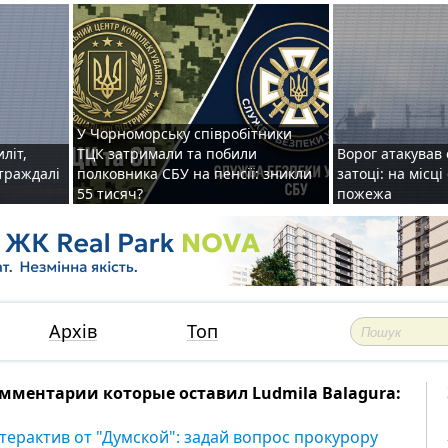
У Чорноморську співробітники
иліт,
ТЦК затримали та побили
Ворог атакував 
страждалі
полковника СБУ на пенсії: зникли
затоці: на місц
55 тисяч?
пожежа
Архів
Топ
мментарии которые оставил Ludmila Balagura:
терактив от "Думской": задай вопрос прокурору