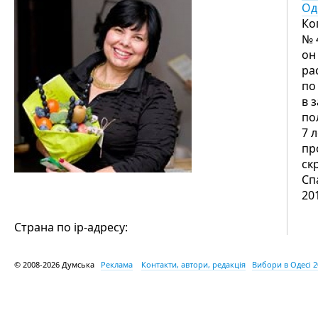
Од
Ко
№ 
он
ра
по
в 
по
7 
пр
ск
Сп
20
Страна по ip-адресу:
© 2008-2026 Думська
Реклама
Контакти, автори, редакція
Вибори в Одесі 2