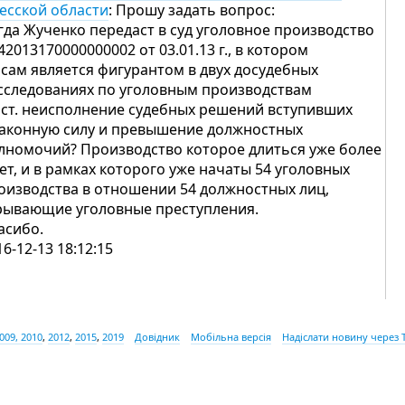
есской области
: Прошу задать вопрос:
гда Жученко передаст в суд уголовное производство
42013170000000002 от 03.01.13 г., в котором
 сам является фигурантом в двух досудебных
сследованиях по уголовным производствам
 ст. неисполнение судебных решений вступивших
законную силу и превышение должностных
лномочий? Производство которое длиться уже более
лет, и в рамках которого уже начаты 54 уголовных
оизводства в отношении 54 должностных лиц,
рывающие уголовные преступления.
асибо.
16-12-13 18:12:15
009, 2010
,
2012
,
2015
,
2019
Довідник
Мобільна версія
Надіслати новину через 