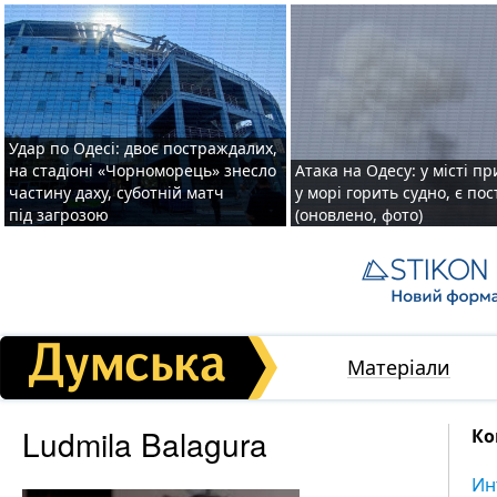
Удар по Одесі: двоє постраждалих,
на стадіоні «Чорноморець» знесло
Атака на Одесу: у місті пр
частину даху, суботній матч
у морі горить судно, є по
під загрозою
(оновлено, фото)
Матеріали
Ludmila Balagura
Ко
Ин