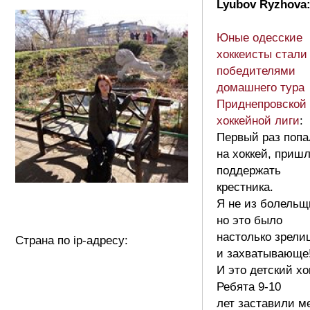
Lyubov Ryzhova
Юные одесские
хоккеисты стали
победителями
домашнего тура
Приднепровской
хоккейной лиги
:
Первый раз попа
на хоккей, приш
поддержать
крестника.
Я не из болельщ
но это было
настолько зрели
Страна по ip-адресу:
и захватывающе
И это детский хо
Ребята 9-10
лет заставили м