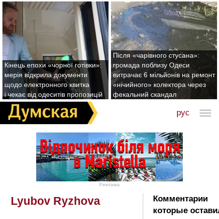
Після «чарівного стусана»:
Кінець епохи «чорної готівки»:
громада поблизу Одеси
мерія відкрила документи
витрачає 6 мільйонів на ремонт
щодо електронного квитка
«нічийного» колектора через
і чекає від одеситів пропозицій
фекальний скандал
рус
Реклама
Комментарии
Lyubov Ryzhova
которые остави