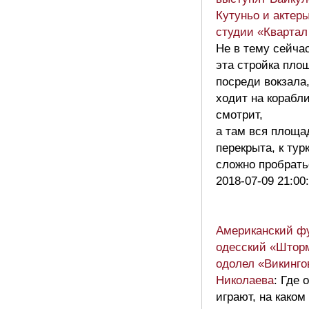
Кутуньо и актер
студии «Квартал
Не в тему сейча
эта стройка пло
посреди вокзала
ходит на корабл
смотрит,
а там вся площа
перекрыта, к тур
сложно пробрат
2018-07-09 21:00
Американский ф
одесский «Штор
одолел «Викинго
Николаева
: Где 
играют, на каком