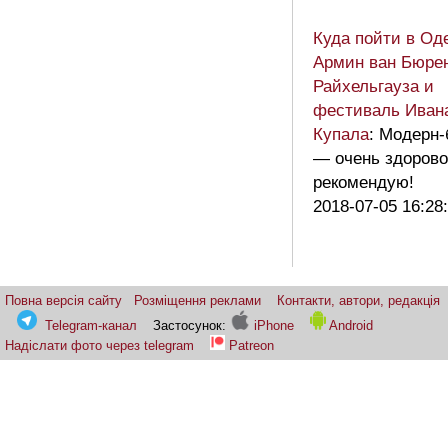
Куда пойти в Од
Армин ван Бюрен
Райхельгауза и
фестиваль Иван
Купала
: Модерн-
— очень здорово
рекомендую!
2018-07-05 16:28
Повна версія сайту
Розміщення реклами
Контакти, автори, редакція
Telegram-канал
Застосунок:
iPhone
Android
Надіслати фото через telegram
Patreon