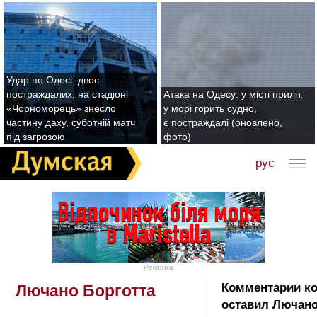
Удар по Одесі: двоє
постраждалих, на стадіоні
Атака на Одесу: у місті приліт,
«Чорноморець» знесло
у морі горить судно,
частину даху, суботній матч
є постраждалі (оновлено,
під загрозою
фото)
рус
Реклама
Комментарии к
Лючано Борготта
оставил Лючан