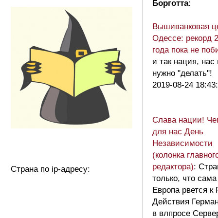
Борготта:
Вышиванковая ц
Одессе: рекорд 
года пока не поб
и так нация, нас
нужно "делать"!
2019-08-24 18:43
Слава нации! Че
для нас День
Независимости
(колонка главног
редактора)
: Стра
Страна по ip-адресу:
только, что сама
Европа рвется к 
Действия Герма
в влпросе Серве