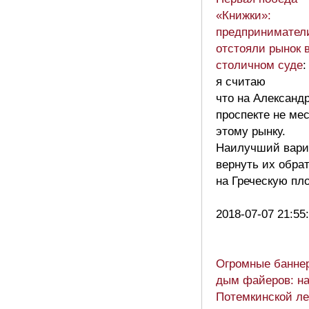
«Книжки»:
предприниматели
отстояли рынок 
столичном суде
:
я считаю
что на Александ
проспекте не ме
этому рынку.
Наилучший вари
вернуть их обра
на Греческую пл
2018-07-07 21:55
Огромные банне
дым файеров: н
Потемкинской л