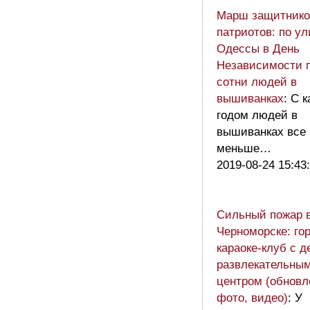
Марш защитнико
патриотов: по у
Одессы в День
Независимости 
сотни людей в
вышиванках
: С 
годом людей в
вышиванках все
меньше…
2019-08-24 15:43
Сильный пожар 
Черноморске: го
караоке-клуб с д
развлекательны
центром (обновл
фото, видео)
: У