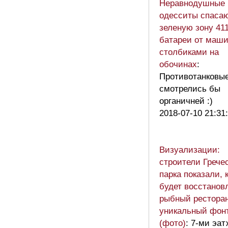
Неравнодушные
одесситы спаса
зеленую зону 41
батареи от маш
столбиками на
обочинах
:
Противотанковы
смотрелись бы
органичней :)
2018-07-10 21:31
Визуализации:
строители Грече
парка показали, 
будет восстанов
рыбный ресторан
уникальный фон
(фото)
: 7-ми эат