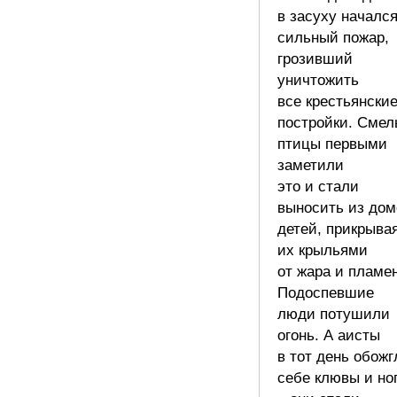
в засуху началс
сильный пожар,
грозивший
уничтожить
все крестьянски
постройки. Смел
птицы первыми
заметили
это и стали
выносить из дом
детей, прикрыва
их крыльями
от жара и пламе
Подоспевшие
люди потушили
огонь. А аисты
в тот день обожг
себе клювы и но