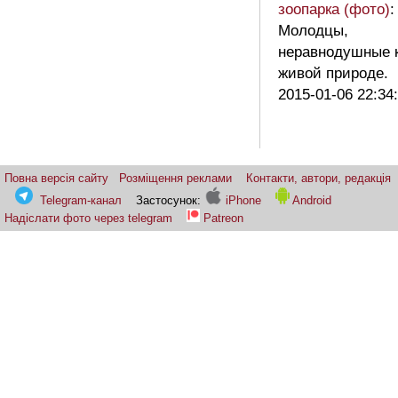
зоопарка (фото)
:
Молодцы,
неравнодушные 
живой природе.
2015-01-06 22:34
Повна версія сайту
Розміщення реклами
Контакти, автори, редакція
Telegram-канал
Застосунок:
iPhone
Android
Надіслати фото через telegram
Patreon