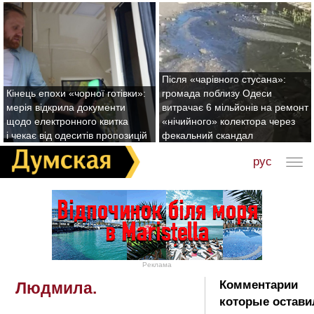
Після «чарівного стусана»:
Кінець епохи «чорної готівки»:
громада поблизу Одеси
мерія відкрила документи
витрачає 6 мільйонів на ремонт
щодо електронного квитка
«нічийного» колектора через
і чекає від одеситів пропозицій
фекальний скандал
рус
Реклама
Комментарии
Людмила.
которые остави