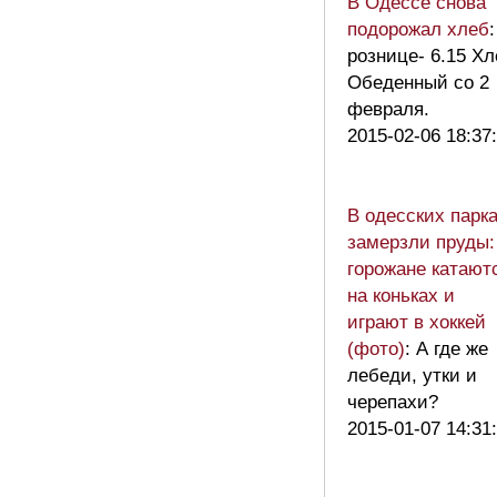
В Одессе снова
подорожал хлеб
:
рознице- 6.15 Х
Обеденный со 2
февраля.
2015-02-06 18:37
В одесских парк
замерзли пруды:
горожане катают
на коньках и
играют в хоккей
(фото)
: А где же
лебеди, утки и
черепахи?
2015-01-07 14:31