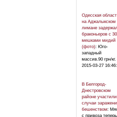
Одесская област
на Аджалыкском
лимане задержа
браконьеров с 30
мешками мидий
(фото)
: Юго-
западный
массив.90 грн/кг.
2015-03-27 16:46
В Белгород-
Днестровском
районе участили
случаи заражени
бешенством
: Мя
с привоза теперь