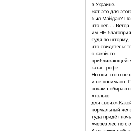
в Украине.
Вот это для этог
был Майдан? По
что нет…. Ветер
им НЕ благоприя
судя по шторму,
что свидетельст
о какой-то
приближающейс
катастрофе.
Но они этого не 
и не понимают. 
ночам собирают
«только
для своих».Како
нормальный чел
туда придёт ноч
«через лес по с
А на таких собы