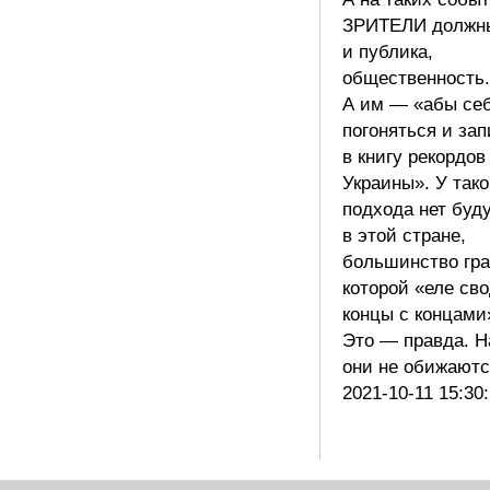
ЗРИТЕЛИ должн
и публика,
общественность.
А им — «абы се
погоняться и за
в книгу рекордов
Украины». У тако
подхода нет буд
в этой стране,
большинство гр
которой «еле св
концы с концами
Это — правда. Н
они не обижают
2021-10-11 15:30