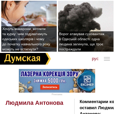
Хочуть макарони, котлети
та курку: чим годуватимуть
Ворог атакував суховантаж
одеських школярів і чому
в Одеській області: одна
до початку навчального року
людина загинула, ще троє
можуть не встигнути?
постраждали
рус
Реклама
Комментарии к
Людмила Антонова
оставил Людми
Антонова: