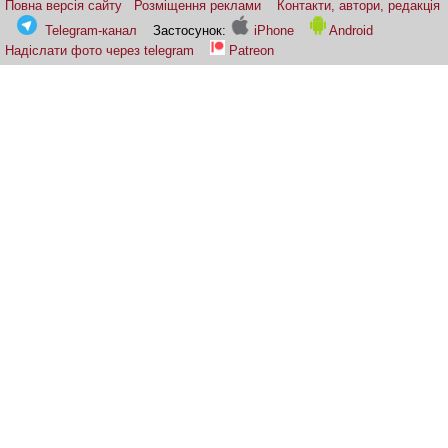
Повна версія сайту
Розміщення реклами
Контакти, автори, редакція
Telegram-канал
Застосунок:
iPhone
Android
Надіслати фото через telegram
Patreon