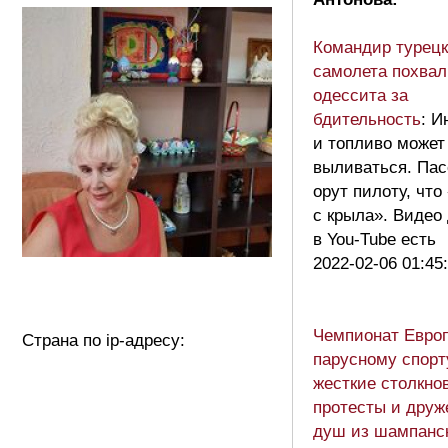
Командир турецк
самолета похва
одессита за
бдительность
: И
и топливо может
выливаться. Па
орут пилоту, что
с крыла». Видео
в You-Tube ecть
2022-02-06 01:45
Чемпионат Евро
Страна по ip-адресу:
парусному спорт
жесткие столкно
протесты и друж
душ из шампанс