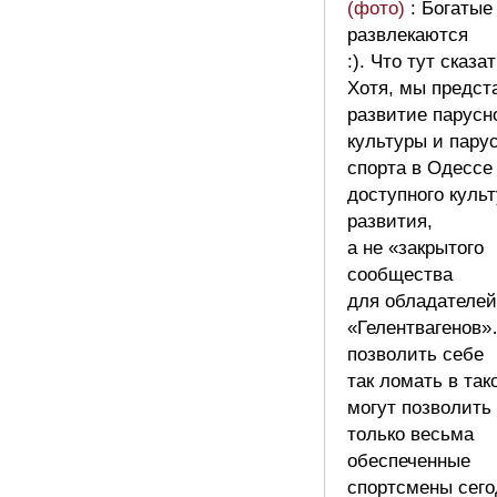
(фото)
: Богаты
развлекаются
:). Что тут сказа
Хотя, мы предст
развитие парусн
культуры и пару
спорта в Одессе
доступного культ
развития,
а не «закрытого
сообщества
для обладателей
«Гелентвагенов»
позволить себе
так ломать в так
могут позволить
только весьма
обеспеченные
спортсмены сего