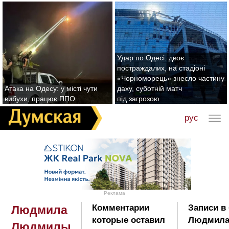
Удар по Одесі: двоє
постраждалих, на стадіоні
«Чорноморець» знесло частину
Атака на Одесу: у місті чути
даху, суботній матч
вибухи, працює ППО
під загрозою
рус
Реклама
Комментарии
Записи в
Людмила
которые оставил
Людмила
Людмилы