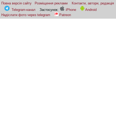
Повна версія сайту
Розміщення реклами
Контакти, автори, редакція
Telegram-канал
Застосунок:
iPhone
Android
Надіслати фото через telegram
Patreon