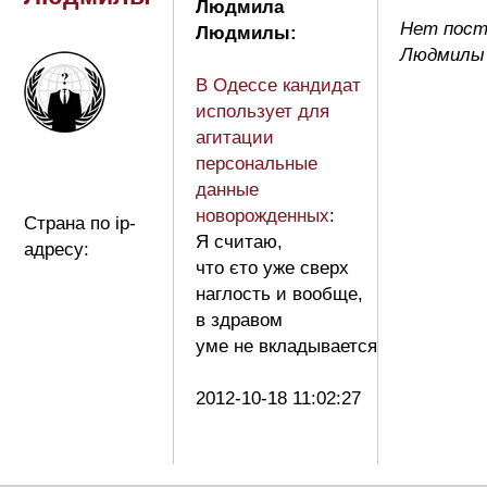
Людмила
Нет пост
Людмилы:
Людмилы
В Одессе кандидат
использует для
агитации
персональные
данные
новорожденных
:
Страна по ip-
Я считаю,
адресу:
что єто уже сверх
наглость и вообще,
в здравом
уме не вкладывается
2012-10-18 11:02:27