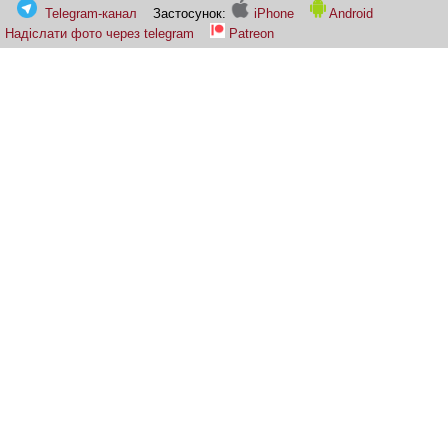
Telegram-канал
Застосунок:
iPhone
Android
Надіслати фото через telegram
Patreon