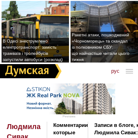
Ракетні атаки, пошкоджений
В Одесі знеструмлено
«Чорноморець» та скандал
електротранспорт: замість
із полковником СБУ:
трамваїв і тролейбусів
що найчастіше читали цього
запустили автобуси (розклад)
тижня
рус
Реклама
Комментарии
Записи в блоге,
Людмила
которые
Людмила Сивак:
Сивак