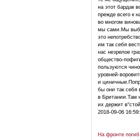
на этот бардак в
прежде всего к 
во многом винов
мы сами.Мы вы
это непотребств
им так себя вест
нас незрелое гр
общество-пофиги
пользуются чино
уровней-воровит
и циничные.Поп
бы они так себя 
в Британии.Там 
их держит в"сто
2018-09-06 16:59
На фронте погиб