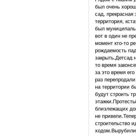
был очень хорош
сад, прекрасная 
территория, кста
был муниципал
вот в один не п
момент кто-то ре
рождаемость пад
закрыть.Детсад н
то время законс
за это время его
раз перепродали
на территории б
будут строить тр
этажки.Протест
близлежащих дом
не привели.Тепе
строительство и
ходом.Вырубили