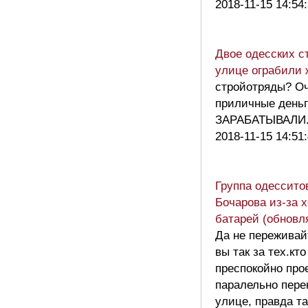
2018-11-15 14:54
Двое одесских с
улице ограбили
стройотряды? О
приличные день
ЗАРАБАТЫВАЛИ
2018-11-15 14:51
Группа одессито
Бочарова из-за 
батарей (обновл
Да не переживай
вы так за тех.кт
преспокойно про
паралельно пер
улице, правда т