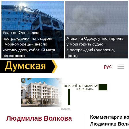
Удар по Одесі: двоє
постраждалих, на стадіоні
Атака на Одесу: у місті приліт,
«Чорноморець» знесло
у морі горить судно,
частину даху, суботній матч
є постраждалі (оновлено,
під загрозою
фото)
рус
Реклама
Комментарии ко
Людмилав Волкова
Людмилав Волк