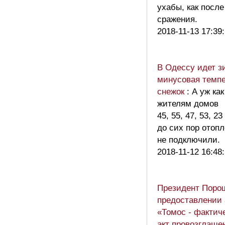
ухабы, как после
сражения.
2018-11-13 17:39
В Одессу идет з
минусовая темпе
снежок
: А уж ка
жителям домов
45, 55, 47, 53, 2
до сих пор отоп
не подключили.
2018-11-12 16:48
Президент Поро
предоставлении 
«Томос - фактич
акт провозглаше