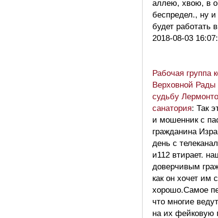
аллею, хвою, в 
беспредел., ну 
будет работать 
2018-08-03 16:07
Рабочая группа 
Верховной Рады
судьбу Лермонто
санатория
: Так 
и мошенник с па
гражданина Изр
день с телекана
и112 втирает. н
доверчивым гра
как он хочет им 
хорошо.Самое пе
что многие веду
на их фейковую 