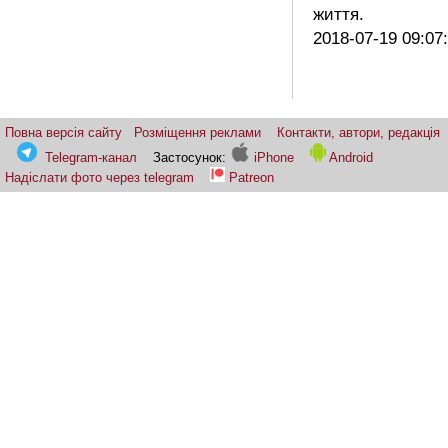
життя.
2018-07-19 09:07
Повна версія сайту
Розміщення реклами
Контакти, автори, редакція
Telegram-канал
Застосунок:
iPhone
Android
Надіслати фото через telegram
Patreon