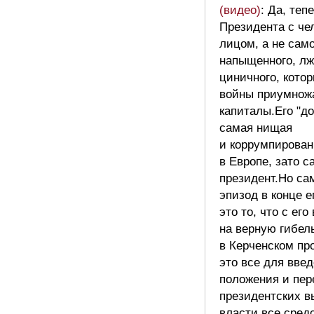
(видео)
: Да, теп
Президента с че
лицом, а не сам
напыщенного, лж
циничного, кото
войны приумнож
капиталы.Его "д
самая нищая
и коррумпирован
в Европе, зато 
президент.Но с
эпизод в конце е
это то, что с ег
на верную гибел
в Керченском пр
это все для вве
положения и пер
президентских в
власти все сред