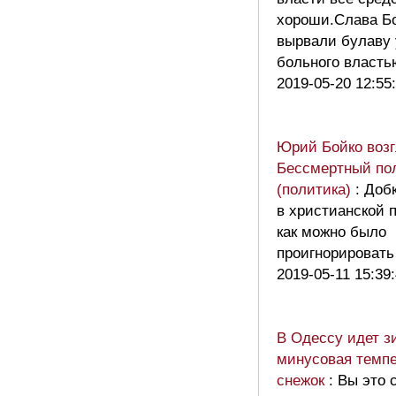
хороши.Слава Бо
вырвали булаву 
больного власть
2019-05-20 12:55
Юрий Бойко воз
Бессмертный пол
(политика)
: Доб
в христианской 
как можно было
проигнорироват
2019-05-11 15:39
В Одессу идет з
минусовая темпе
снежок
: Вы это 