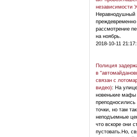
независимости 
Неравнодушный
преждевременно 
рассмотрение п
на ноябрь.
2018-10-11 21:17
Полиция задерж
в "автомайданов
связан с лотома
видео)
: На улиц
новенькие мафы
преподносились 
точки, но там та
неподъемные цен
что вскоре они с
пустовать.Но, св