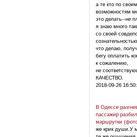
а те кто по сво
возможностям мо
это делать--не п
я знаю много та
со своей совдеп
сознательностью
что делаю, полу
бегу оплатить к
к сожалению,
не соответству
КАЧЕСТВО.
2018-09-26 16:50
В Одессе разгне
пассажир разбил
маршрутки (фото
же крик души.У 
те же ощущения,