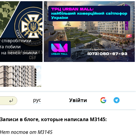
 співробітники
та побили
на пенсії: зникли
рус
Увійти
Записи в блоге, которые написала М3145:
Нет постов от М3145