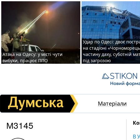
Удар по Одесі: двоє пост
на стадіоні «Чорноморець
Атака на Одесу: у місті чути
частину даху, суботній ма
вибухи, працює ППО
під загрозою
Матеріали
М3145
Ко
В 