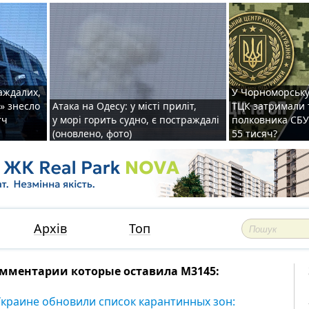
раждалих,
У Чорноморську
» знесло
Атака на Одесу: у місті приліт,
ТЦК затримали 
тч
у морі горить судно, є постраждалі
полковника СБУ 
(оновлено, фото)
55 тисяч?
Архів
Топ
мментарии которые оставила М3145:
Украине обновили список карантинных зон: