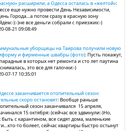
расную» расширили, а Одесса осталась в «желтой»
:
ессе еще нужно провести День Независимости,
День Города…а потом сразу в красную зону
йдем:-):-)не все деньги собрали с приезжих:-)
20-08-21 09:08:49
ммунальные уборщицы на Таирова получили новую
иформу и фирменные швабры (фото)
: Пусть покажут,
 парадные в которых нет ремонта и сто лет паутина
 снималась, это все для галочки:-)
20-07-17 10:35:01
Одессе заканчивается отопительный сезон:
тельные скоро остановят
: Вообще раньше
топительный сезон заканчивался 15 апреля,
начинался 15 октября:-)сейчас все здвинули:-)Но,
к быть с карантином, все сидят дома, маленькие
ти…кто-то болеет, сейчас квартиры быстро остынут