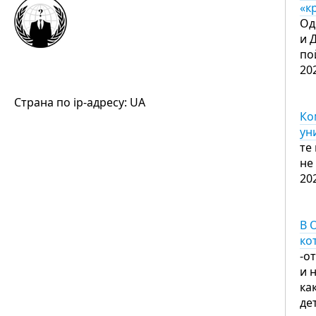
«к
Од
и 
по
20
Страна по ip-адресу: UA
Ко
ун
те
не
20
В 
ко
-о
и 
ка
де