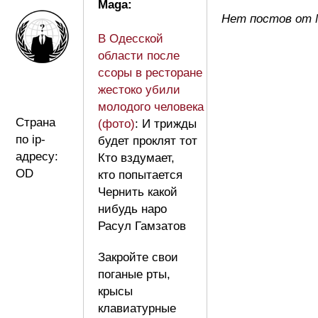
Maga:
Нет постов от 
В Одесской
области после
ссоры в ресторане
жестоко убили
молодого человека
Страна
(фото)
: И трижды
по ip-
будет проклят тот
адресу:
Кто вздумает,
OD
кто попытается
Чернить какой
нибудь наро
Расул Гамзатов
Закройте свои
поганые рты,
крысы
клавиатурные