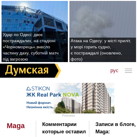
Удар по Одесі: двоє
постраждалих, на стадіоні
Атака на Одесу: у місті приліт,
«Чорноморець» знесло
у морі горить судно,
частину даху, суботній матч
є постраждалі (оновлено,
під загрозою
фото)
рус
Реклама
Комментарии
Записи в блоге,
Maga
которые оставил
Maga: