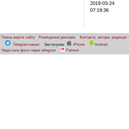
2019-03-24
07:19:36
Повна версія сайту
Розміщення реклами
Контакти, автори, редакція
Telegram-канал
Застосунок:
iPhone
Android
Надіслати фото через telegram
Patreon