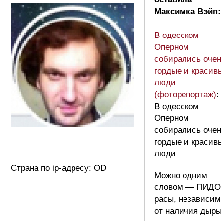
Максимка Вэйп:
В одесском
Оперном
собирались очен
гордые и красив
люди
(фоторепортаж)
:
В одесском
Оперном
собирались очен
гордые и красив
люди
Страна по ip-адресу: OD
Можно одним
словом — ПИДО
расы, независим
от наличия дыр