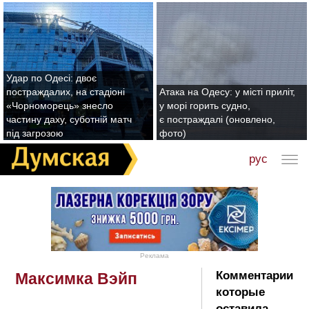
Удар по Одесі: двоє
постраждалих, на стадіоні
Атака на Одесу: у місті приліт,
«Чорноморець» знесло
у морі горить судно,
частину даху, суботній матч
є постраждалі (оновлено,
під загрозою
фото)
рус
Реклама
Комментарии
Максимка Вэйп
которые
оставила